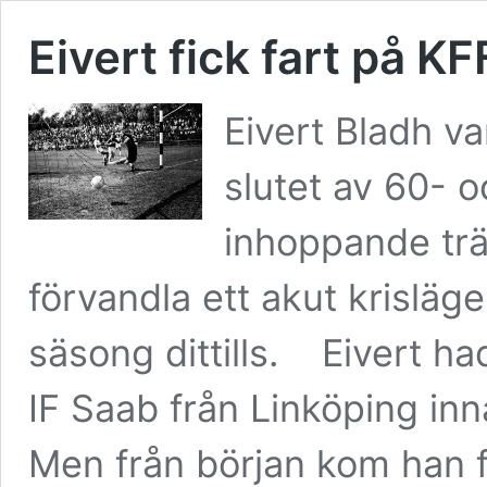
Eivert fick fart på KF
Eivert Bladh va
slutet av 60- o
inhoppande trä
förvandla ett akut krisläge
säsong dittills. Eivert had
IF Saab från Linköping in
Men från början kom han 