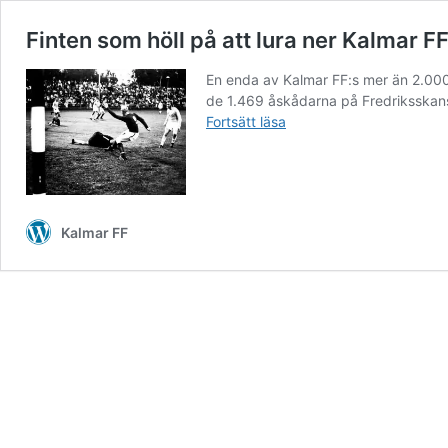
Finten som höll på att lura ner Kalmar FF
En enda av Kalmar FF:s mer än 2.000 
de 1.469 åskådarna på Fredriksskans
Finten
Fortsätt läsa
som
höll
på
att
lura
Kalmar FF
ner
Kalmar
FF
i
trean