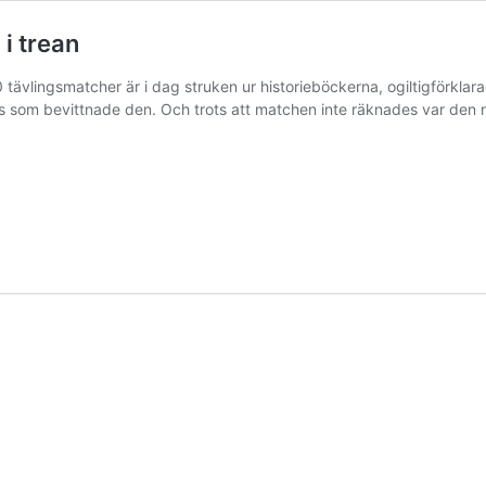
 i trean
tävlingsmatcher är i dag struken ur historieböckerna, ogiltigförklara
 som bevittnade den. Och trots att matchen inte räknades var den nä