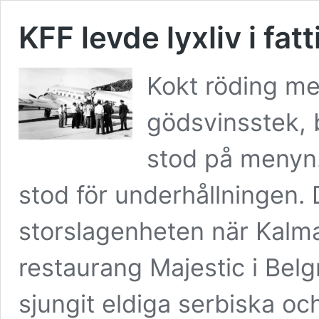
KFF levde lyxliv i fat
Kokt röding m
gödsvinsstek,
stod på menyn.
stod för underhållningen. 
storslagenheten när Kalma
restaurang Majestic i Bel
sjungit eldiga serbiska och