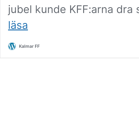
jubel kunde KFF:arna dra si
KFF
läsa
levde
lyxliv
i
Kalmar FF
fattigt
Belgrad