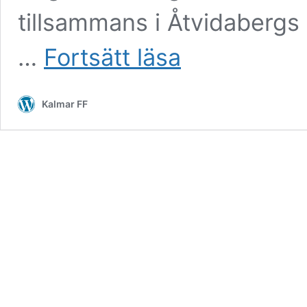
tillsammans i Åtvidabergs
Ralf
…
Fortsätt läsa
Edström
på
sommarlov
Kalmar FF
hos
bröderna
Magnusson