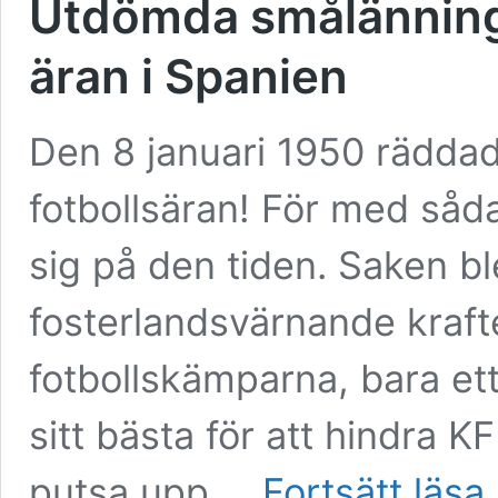
Utdömda smålänning
äran i Spanien
Den 8 januari 1950 rädda
fotbollsäran! För med såd
sig på den tiden. Saken b
fosterlandsvärnande kraft
fotbollskämparna, bara ett
sitt bästa för att hindra K
U
putsa upp …
Fortsätt läsa
s