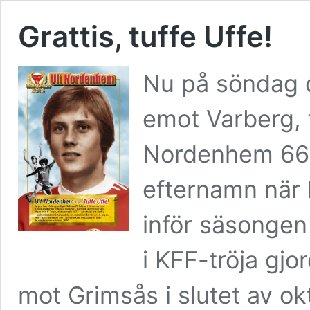
Grattis, tuffe Uffe!
Nu på söndag d
emot Varberg, 
Nordenhem 66 å
efternamn när h
inför säsongen 
i KFF-tröja gjo
mot Grimsås i slutet av o