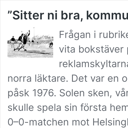
”Sitter ni bra, kom
Frågan i rubr
vita bokstäver
reklamskyltarn
norra läktare. Det var en
påsk 1976. Solen sken, vå
skulle spela sin första h
0–0-matchen mot Helsingbo