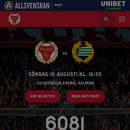
S
ö
k
e
f
t
VS
e
r
:
SÖNDAG 16 AUGUSTI KL. 16:30
GULDFÅGELN ARENA, KALMAR
KÖP BILJETTER
BOKA MAT-PAKET
6081