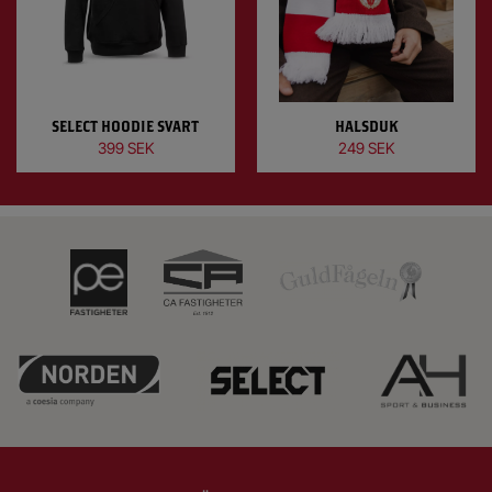
SELECT HOODIE SVART
HALSDUK
399 SEK
249 SEK