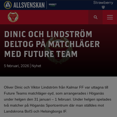
S
ö
k
e
DINIC OCH LINDSTRÖM
f
DELTOG PÅ MATCHLÄGER
t
e
MED FUTURE TEAM
r
:
5 februari, 2026 |
Nyhet
Oliver Dinic och Viktor Lindström från Kalmar FF var uttagna till
Future Teams matchläger-syd, som arrangerades i Höganäs
under helgen den 31 januari – 1 februari. Under helgen spelades
två matcher på Höganäs Sportcentrum där man ställdes mot
Landskrona BoIS och Helsingborgs IF.