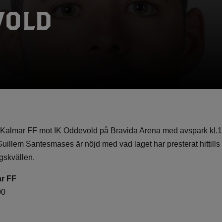
VOLD
s Kalmar FF mot IK Oddevold på Bravida Arena med avspark kl.1
Guillem Santesmases är nöjd med vad laget har presterat hittill
gskvällen.
ar FF
00