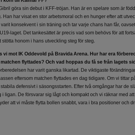
n kom till Kalmar FF?
e Gibril göra sin debut i KFF-tröjan. Han är en spelare som är föd
g. Han har visat en stor arbetsmoral och en hunger efter att utv
 varit konsekvent i sin träning och tar varje chans han får, oavset
U19-laget. Det tankesättet är precis vad som behövs för att forts
t stötta honom i hans utveckling steg för steg.
s vi mot IK Oddevold på Bravida Arena. Hur har era förbere
t matchen flyttades? Och vad hoppas du få se från lagets si
beredelsen har varit ganska likartad. De viktigaste förändringar
assen eftersom matchen flyttades en dag tidigare. Om vi tittar 
stabila defensivt i säsongsstarten. Efter två omgångar har de släp
 i ligan. De försvarar sig lågt och kompakt och vi räknar med at
der att vi måste flytta bollen snabbt, vara i bra positioner och d