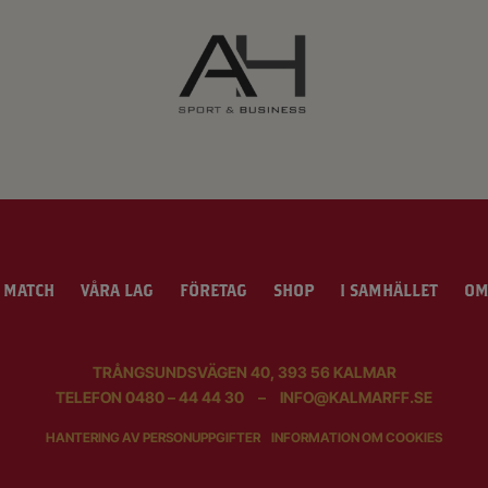
 MATCH
VÅRA LAG
FÖRETAG
SHOP
I SAMHÄLLET
OM
TRÅNGSUNDSVÄGEN 40, 393 56 KALMAR
TELEFON
0480 – 44 44 30
–
INFO@KALMARFF.SE
HANTERING AV PERSONUPPGIFTER
INFORMATION OM COOKIES