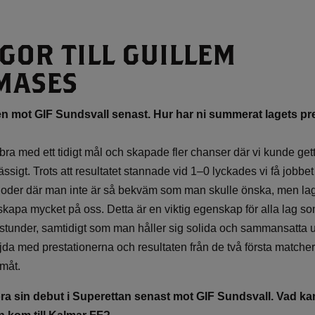
GOR TILL GUILLEM
MASES
 mot GIF Sundsvall senast. Hur har ni summerat lagets pre
ra med ett tidigt mål och skapade fler chanser där vi kunde gett
ssigt. Trots att resultatet stannade vid 1–0 lyckades vi få jobbet 
ioder där man inte är så bekväm som man skulle önska, men lage
skapa mycket på oss. Detta är en viktig egenskap för alla lag som 
 stunder, samtidigt som man håller sig solida och sammansatta u
a med prestationerna och resultaten från de två första matchern
amåt.
öra sin debut i Superettan senast mot GIF Sundsvall. Vad 