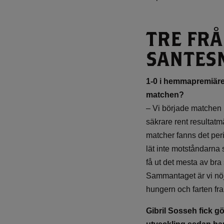
TRE FRÅ
SANTES
1-0 i hemmapremiären
matchen?
– Vi började matchen b
säkrare rent resultatmä
matcher fanns det per
lät inte motståndarna 
få ut det mesta av bra
Sammantaget är vi nöjd
hungern och farten fr
Gibril Sosseh
fick g