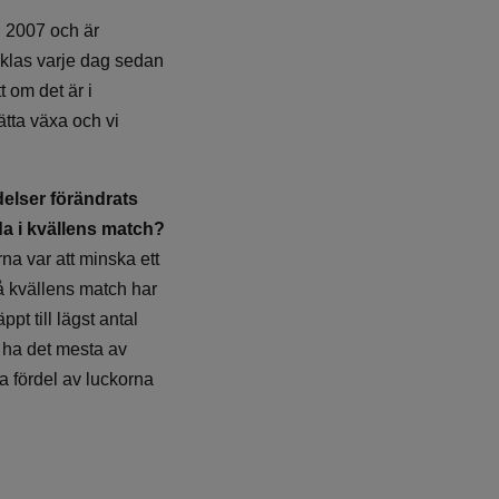
d 2007 och är
ecklas varje dag sedan
t om det är i
ätta växa och vi
delser förändrats
da i kvällens match?
na var att minska ett
på kvällens match har
pt till lägst antal
t ha det mesta av
ra fördel av luckorna