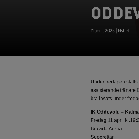
App – Användarvillkor
ODDE
RUP-projektet
11 april, 2025 |
Nyhet
Under fredagen ställ
assisterande tränare 
bra insats under freda
IK Oddevold – Kalm
Fredag 11 april kl.19:
Bravida Arena
Superettan