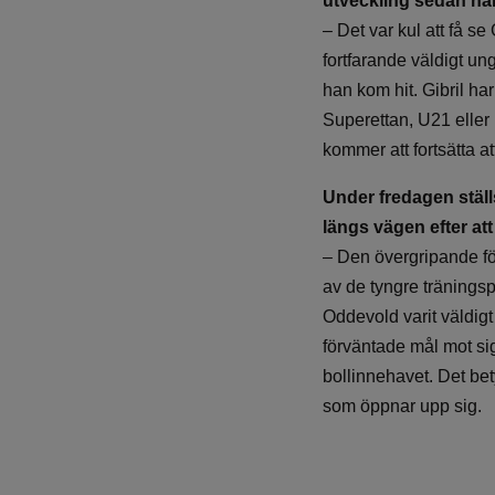
utveckling sedan ha
– Det var kul att få s
fortfarande väldigt un
han kom hit. Gibril har
Superettan, U21 eller 
kommer att fortsätta at
Under fredagen ställ
längs vägen efter at
– Den övergripande för
av de tyngre träningsp
Oddevold varit väldigt 
förväntade mål mot sig
bollinnehavet. Det bety
som öppnar upp sig.