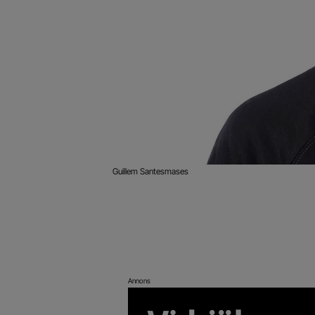
Guillem Santesmases
Annons