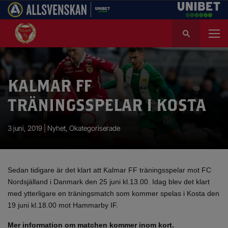
S
ö
k
e
f
KALMAR FF
t
e
TRÄNINGSSPELAR I KOSTA
r
:
3 juni, 2019 |
Nyhet
,
Okategoriserade
Sedan tidigare är det klart att Kalmar FF träningsspelar mot FC
Nordsjälland i Danmark den 25 juni kl.13.00. Idag blev det klart
med ytterligare en träningsmatch som kommer spelas i Kosta den
19 juni kl.18.00 mot Hammarby IF.
Mer information om matchen kommer inom kort.