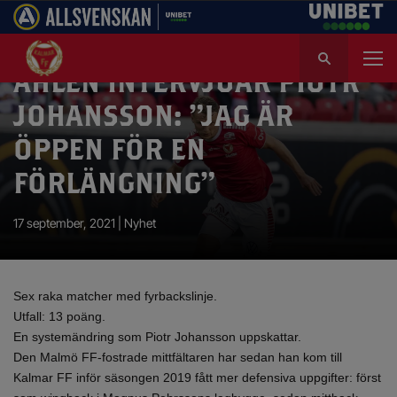
S
ö
AHLÉN INTERVJUAR PIOTR
k
e
JOHANSSON: ”JAG ÄR
f
ÖPPEN FÖR EN
t
e
FÖRLÄNGNING”
r
:
17 september, 2021 |
Nyhet
Sex raka matcher med fyrbackslinje.
Utfall: 13 poäng.
En systemändring som Piotr Johansson uppskattar.
Den Malmö FF-fostrade mittfältaren har sedan han kom till
Kalmar FF inför säsongen 2019 fått mer defensiva uppgifter: först