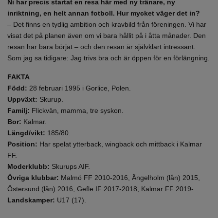
Ni har precis startat en resa här med ny tränare, ny
inriktning, en helt annan fotboll. Hur mycket väger det in?
– Det finns en tydlig ambition och kravbild från föreningen. Vi har
visat det på planen även om vi bara hållit på i åtta månader. Den
resan har bara börjat – och den resan är självklart intressant.
Som jag sa tidigare: Jag trivs bra och är öppen för en förlängning.
FAKTA
Född:
28 februari 1995 i Gorlice, Polen.
Uppväxt:
Skurup.
Familj:
Flickvän, mamma, tre syskon.
Bor:
Kalmar.
Längd/vikt:
185/80.
Position:
Har spelat ytterback, wingback och mittback i Kalmar
FF.
Moderklubb:
Skurups AIF.
Övriga klubbar:
Malmö FF 2010-2016, Ängelholm (lån) 2015,
Östersund (lån) 2016, Gefle IF 2017-2018, Kalmar FF 2019-.
Landskamper:
U17 (17).