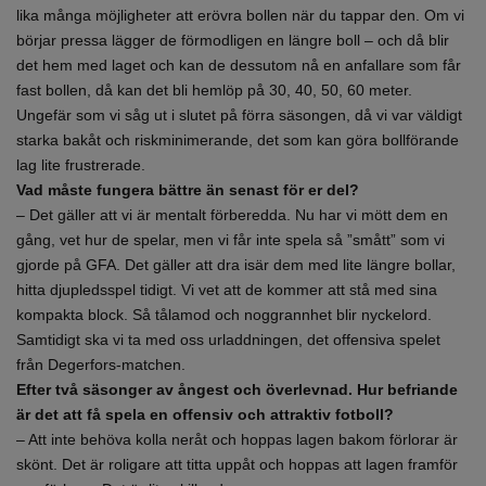
lika många möjligheter att erövra bollen när du tappar den. Om vi
börjar pressa lägger de förmodligen en längre boll – och då blir
det hem med laget och kan de dessutom nå en anfallare som får
fast bollen, då kan det bli hemlöp på 30, 40, 50, 60 meter.
Ungefär som vi såg ut i slutet på förra säsongen, då vi var väldigt
starka bakåt och riskminimerande, det som kan göra bollförande
lag lite frustrerade.
Vad måste fungera bättre än senast för er del?
– Det gäller att vi är mentalt förberedda. Nu har vi mött dem en
gång, vet hur de spelar, men vi får inte spela så ”smått” som vi
gjorde på GFA. Det gäller att dra isär dem med lite längre bollar,
hitta djupledsspel tidigt. Vi vet att de kommer att stå med sina
kompakta block. Så tålamod och noggrannhet blir nyckelord.
Samtidigt ska vi ta med oss urladdningen, det offensiva spelet
från Degerfors-matchen.
Efter två säsonger av ångest och överlevnad. Hur befriande
är det att få spela en offensiv och attraktiv fotboll?
– Att inte behöva kolla neråt och hoppas lagen bakom förlorar är
skönt. Det är roligare att titta uppåt och hoppas att lagen framför