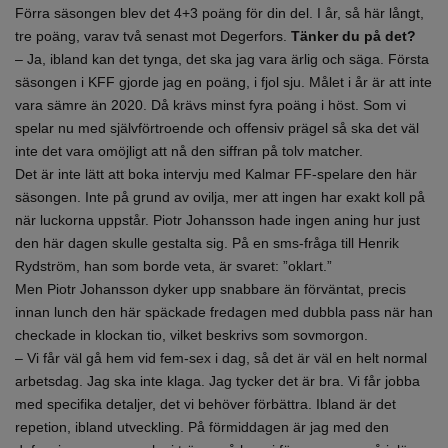
Förra säsongen blev det 4+3 poäng för din del. I år, så här långt,
tre poäng, varav två senast mot Degerfors.
Tänker du på det?
– Ja, ibland kan det tynga, det ska jag vara ärlig och säga. Första
säsongen i KFF gjorde jag en poäng, i fjol sju. Målet i år är att inte
vara sämre än 2020. Då krävs minst fyra poäng i höst. Som vi
spelar nu med självförtroende och offensiv prägel så ska det väl
inte det vara omöjligt att nå den siffran på tolv matcher.
Det är inte lätt att boka intervju med Kalmar FF-spelare den här
säsongen. Inte på grund av ovilja, mer att ingen har exakt koll på
när luckorna uppstår. Piotr Johansson hade ingen aning hur just
den här dagen skulle gestalta sig. På en sms-fråga till Henrik
Rydström, han som borde veta, är svaret: ”oklart.”
Men Piotr Johansson dyker upp snabbare än förväntat, precis
innan lunch den här späckade fredagen med dubbla pass när han
checkade in klockan tio, vilket beskrivs som sovmorgon.
– Vi får väl gå hem vid fem-sex i dag, så det är väl en helt normal
arbetsdag. Jag ska inte klaga. Jag tycker det är bra. Vi får jobba
med specifika detaljer, det vi behöver förbättra. Ibland är det
repetion, ibland utveckling. På förmiddagen är jag med den