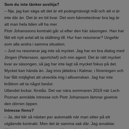
Som du inte tänker avslöja?
– Nja, jag kan säga att det är ett poängmässigt mål och att vi är
inte där än. Det är en bit kvar. Det som kännetecknar bra lag är
att man hela tiden vill ha mer.
Piotr Johanssons kontrakt går ut efter den här säsongen. Han har
fått ett nytt avtal att ta ställning till. Hur han resonerar? Ungefär
som alla andra i samma situation.
– Just nu resonerar jag inte så mycket. Jag har en bra dialog med
Jörgen (Petersson, sportchef) och min agent. Det är rätt mycket
kvar av säsongen, så jag har inte lagt så mycket fokus på det.
Mycket kan hända än. Jag trivs jättebra i Kalmar, i föreningen och
har fått möjlighet att utveckla mig i allsvenskan. Jag har inte
bråttom att ta något beslut.
Utlandet lockar, förstås. Det var nära sommaren 2019 när Lech
Poznan anmälde intresse och Piotr Johansson lämnar givetvis
den dörren öppen.
Intresse finns?
– Ja, det blir så nästan per automatik när man sitter på ett
utgående kontrakt. Men det är samma sak där. Jag avvaktar.