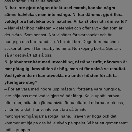
oss förlorar. Det är lite skillnad.
Ni har inte gjort någon direkt usel match, kanske några
sämre halvlekar, men inte många. Ni har däremot gjort flera
väldigt bra halvlekar och matcher. Vilka sticker ut i din värld?
– När vi får ihop helheten – defensivt och offensivt – det som är
det svåra. Som senast. När vi sätter försvarsspelet och är
hungriga och bra framåt – då blir det bra. Degerfors-matchen
sticker ut, även Hammarby hemma, Norrköping borta. Spelar vi
så är det svårt att slå oss.
Ni jobbar stenhårt med utveckling, ni tränar tufft, närvaron är
mer påtaglig, kravbilden är hög, men ni får också se resultat.
Vad tycker du ni kan utveckla nu under hösten för att ta
ytterligare steg?
– För att vara med högre upp måste vi fortsätta vara hungriga,
inte nöja oss med vad vi gjort så här långt. Kolla uppåt, sträva
efter mer, hitta den jämna nivån ännu oftare. Ledarna är på oss,
vi för höra det. Har vi inte varit bra så är inte
matchgenomgångarna roliga, haha. Kraven är höga och det
kommer att hjälpa oss hålla nivån på spelet. Vi har ett gemensamt
mål i gruppen.