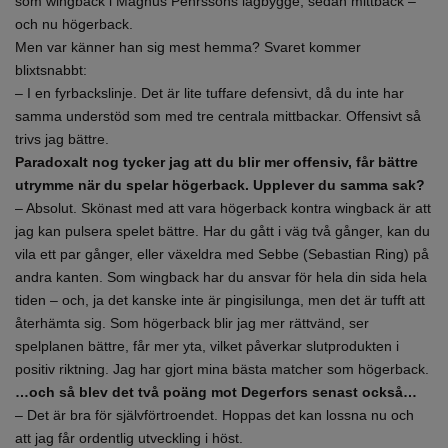
som wingback i Magnus Pehrssons lagbygge, sedan mittback –
och nu högerback.
Men var känner han sig mest hemma? Svaret kommer
blixtsnabbt:
– I en fyrbackslinje. Det är lite tuffare defensivt, då du inte har
samma understöd som med tre centrala mittbackar. Offensivt så
trivs jag bättre.
Paradoxalt nog tycker jag att du blir mer offensiv, får bättre
utrymme när du spelar högerback. Upplever du samma sak?
– Absolut. Skönast med att vara högerback kontra wingback är att
jag kan pulsera spelet bättre. Har du gått i väg två gånger, kan du
vila ett par gånger, eller växeldra med Sebbe (Sebastian Ring) på
andra kanten. Som wingback har du ansvar för hela din sida hela
tiden – och, ja det kanske inte är pingisilunga, men det är tufft att
återhämta sig. Som högerback blir jag mer rättvänd, ser
spelplanen bättre, får mer yta, vilket påverkar slutprodukten i
positiv riktning. Jag har gjort mina bästa matcher som högerback.
…och så blev det två poäng mot Degerfors senast också…
– Det är bra för självförtroendet. Hoppas det kan lossna nu och
att jag får ordentlig utveckling i höst.