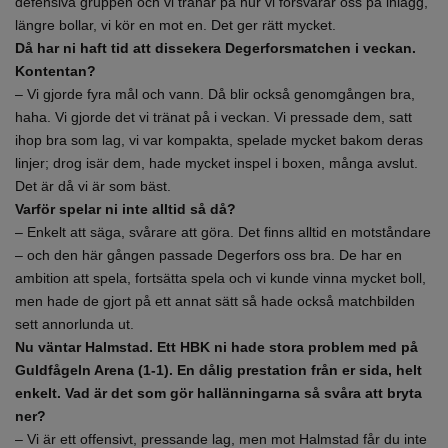
defensiva gruppen och vi tränar på hur vi försvarar oss på inlägg,
längre bollar, vi kör en mot en. Det ger rätt mycket.
Då har ni haft tid att dissekera Degerforsmatchen i veckan.
Kontentan?
– Vi gjorde fyra mål och vann. Då blir också genomgången bra,
haha. Vi gjorde det vi tränat på i veckan. Vi pressade dem, satt
ihop bra som lag, vi var kompakta, spelade mycket bakom deras
linjer; drog isär dem, hade mycket inspel i boxen, många avslut.
Det är då vi är som bäst.
Varför spelar ni inte alltid så då?
– Enkelt att säga, svårare att göra. Det finns alltid en motståndare
– och den här gången passade Degerfors oss bra. De har en
ambition att spela, fortsätta spela och vi kunde vinna mycket boll,
men hade de gjort på ett annat sätt så hade också matchbilden
sett annorlunda ut.
Nu väntar Halmstad. Ett HBK ni hade stora problem med på
Guldfågeln Arena (1-1). En dålig prestation från er sida, helt
enkelt. Vad är det som gör hallänningarna så svåra att bryta
ner?
– Vi är ett offensivt, pressande lag, men mot Halmstad får du inte