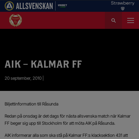
S
ö
k
e
f
t
e
AIK – KALMAR FF
r
:
20 september, 2010 |
Biljettinformation till Råsunda
Redan på onsdag är det dags för nästa allsvenska match när Kalmar
FF beger sig upp till Stockholm för att möta AIK på Råsunda.
AIK informerar alla som ska stå på Kalmar FF:s klacksektion 431 att