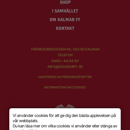
SHOP
I SAMHÄLLET
OM KALMAR FF
KONTAKT
TRÅNGSUNDSVÄGEN 40, 393 56 KALMAR
TELEFON
0480 – 44 44 30
INFO@KALMARFF.SE
HANTERING AV PERSONUPPGIFTER
INFORMATION OM COOKIES
Vi använder cookies för att ge dig den bästa upplevelsen på
vår webbplats.
Du kan läsa mer om vilka cookies vi använder eller stänga av