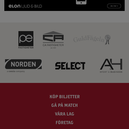
KÖP BILJETTER
GÅ PÅ MATCH
VÅRA LAG
FÖRETAG