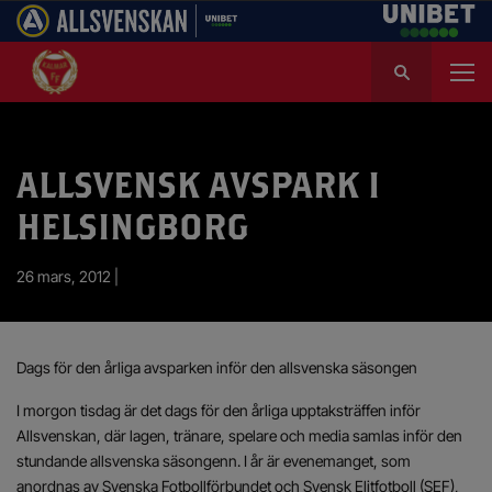
S
ö
k
e
f
ALLSVENSK AVSPARK I
t
e
HELSINGBORG
r
:
26 mars, 2012 |
Dags för den årliga avsparken inför den allsvenska säsongen
I morgon tisdag är det dags för den årliga upptaksträffen inför
Allsvenskan, där lagen, tränare, spelare och media samlas inför den
stundande allsvenska säsongenn. I år är evenemanget, som
anordnas av Svenska Fotbollförbundet och Svensk Elitfotboll (SEF),