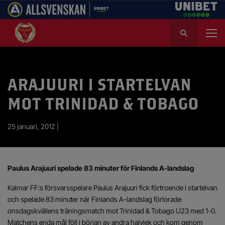
S
ö
k
e
f
ARAJUURI I STARTELVAN
t
e
MOT TRINIDAD & TOBAGO
r
:
25 januari, 2012 |
Paulus Arajuuri spelade 83 minuter för Finlands A-landslag
Kalmar FF:s försvarsspelare Paulus Arajuuri fick förtroende i startelvan
och spelade 83 minuter när Finlands A-landslag förlorade
onsdagskvällens träningsmatch mot Trinidad & Tobago U23 med 1-0.
Matchens enda mål föll i början av andra halvlek och kom genom