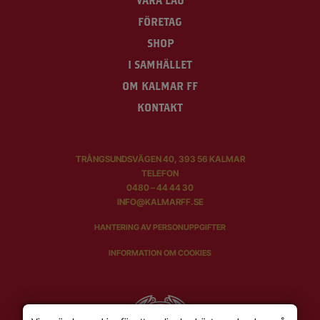
VÅRA LAG
FÖRETAG
SHOP
I SAMHÄLLET
OM KALMAR FF
KONTAKT
TRÅNGSUNDSVÄGEN 40, 393 56 KALMAR
TELEFON
0480 – 44 44 30
INFO@KALMARFF.SE
HANTERING AV PERSONUPPGIFTER
INFORMATION OM COOKIES