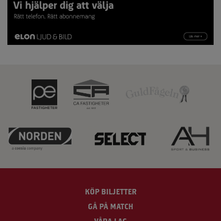
KÖP BILJETTER
GÅ PÅ MATCH