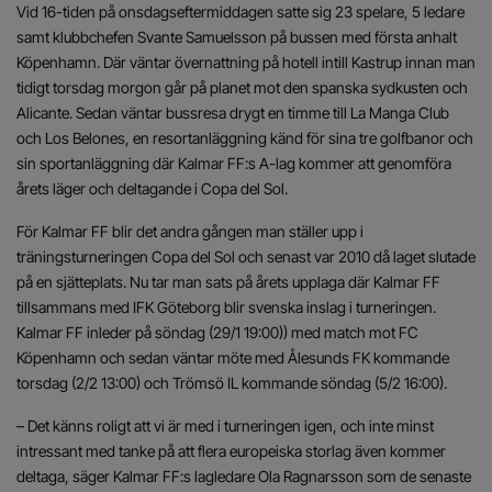
Vid 16-tiden på onsdagseftermiddagen satte sig 23 spelare, 5 ledare
samt klubbchefen Svante Samuelsson på bussen med första anhalt
Köpenhamn. Där väntar övernattning på hotell intill Kastrup innan man
tidigt torsdag morgon går på planet mot den spanska sydkusten och
Alicante. Sedan väntar bussresa drygt en timme till La Manga Club
och Los Belones, en resortanläggning känd för sina tre golfbanor och
sin sportanläggning där Kalmar FF:s A-lag kommer att genomföra
årets läger och deltagande i Copa del Sol.
För Kalmar FF blir det andra gången man ställer upp i
träningsturneringen Copa del Sol och senast var 2010 då laget slutade
på en sjätteplats. Nu tar man sats på årets upplaga där Kalmar FF
tillsammans med IFK Göteborg blir svenska inslag i turneringen.
Kalmar FF inleder på söndag (29/1 19:00)) med match mot FC
Köpenhamn och sedan väntar möte med Ålesunds FK kommande
torsdag (2/2 13:00) och Trömsö IL kommande söndag (5/2 16:00).
– Det känns roligt att vi är med i turneringen igen, och inte minst
intressant med tanke på att flera europeiska storlag även kommer
deltaga, säger Kalmar FF:s lagledare Ola Ragnarsson som de senaste