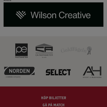
Annons
KÖP BILJETTER
GÅ PÅ MATCH