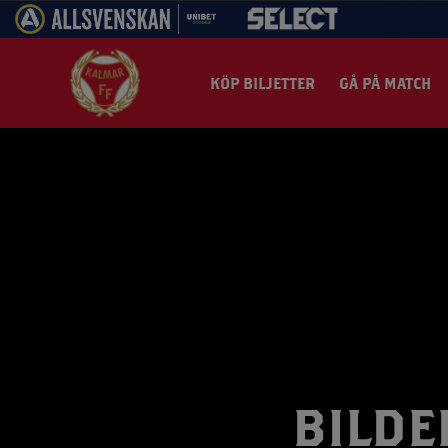
KÖP BILJETTER
GÅ PÅ MATCH
Säsongskort 2026
50/50-Lott
Trupp
Våra partners
Kvinnojouren
Historia
Boka bord partners
A-laget
Press
Nyheter
Köp bilje
Ener
Säsongspotten
Besöksinformation
Matcher & resultat
Bli partner
Vill du stötta Kalmar FF med hjärtat?
Styrelsen
P19
Guldfågeln Arena
Kalmar FF Play
Lagbiljet
Hög
Säsongskortsinfo
Priskommunikation
Nätverk
Styrgruppen
Valberedningen
Parasport
Gasten IP
Kalmar FF Live
Matchf
Fotb
Villkor biljetter och säsongskort
Spelschema
Kontakt
Årsredovisningar
Akademi
KFF TV
Bortama
Fair
Arenakarta
Stadgar
Ungdom
Supporterpodd
Mat & Fo
Sum
Bortamatch
Guldklubben
BILDE
Värdegrund