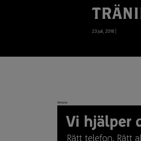
App – Användarvillkor
TRÄN
RUP-projektet
23 juli, 2018 |
Annons