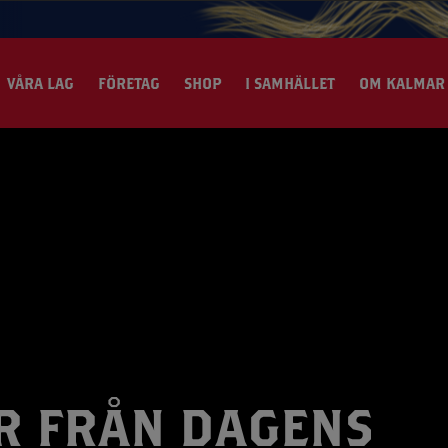
VÅRA LAG
FÖRETAG
SHOP
I SAMHÄLLET
OM KALMAR 
tter
gijakten
Konferens & Event
Maskotar
SLO
Ansök til
t
läsning
Bli Medlem
Volontär
emman
ollsfritids
Supporterunionen
tch
 Play på skolgården
tboll
merboost
R FRÅN DAGENS