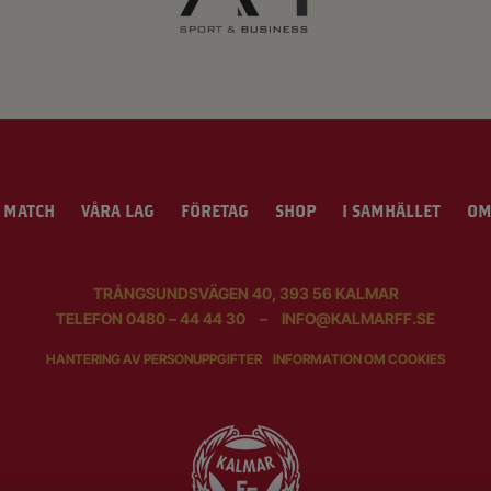
 MATCH
VÅRA LAG
FÖRETAG
SHOP
I SAMHÄLLET
OM
TRÅNGSUNDSVÄGEN 40, 393 56 KALMAR
TELEFON
0480 – 44 44 30
–
INFO@KALMARFF.SE
HANTERING AV PERSONUPPGIFTER
INFORMATION OM COOKIES