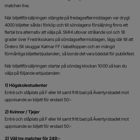
matchen live.
När biljettförsäljningen stängde på fredagseftermiddagen var drygt
4000 biljetter sålda i förköp och till söndagens försäljning finns ett
flertal bra alternativ att välja på. SMHI utlovar strålande sol och 18
grader över Fredriksskans på söndagseftermiddagen, lägg där till att
Örebro SK skuggar Kalmar FF i tabelltoppen och en mängd
förmånliga biljetterbjudanden, så borde det vara bäddat för publikfest.
När biljettförsäljningen startar på söndag klockan 10:00 så kan du
välja på följande erbjudanden:
1) Högskolestudenter
Entré och ståplats på F eller M samt fritt bad på Äventyrsbadet mot
uppvisande av biljett för endast 50:-
2) Kvinnor / Tjejer
Entré och ståplats på F eller M samt fritt bad på Äventyrsbadet mot
uppvisande av biljett för endast 50:-
3) Välj tre matcher för 249:-