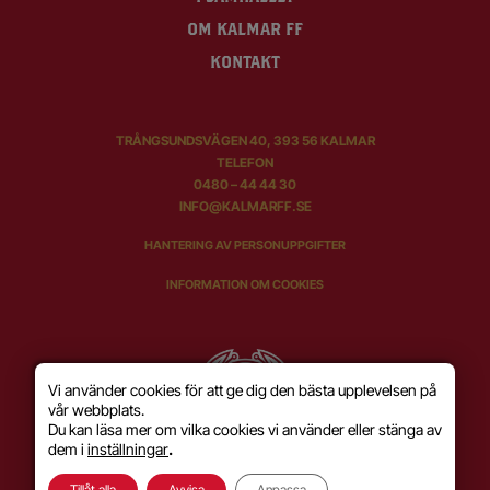
OM KALMAR FF
KONTAKT
TRÅNGSUNDSVÄGEN 40, 393 56 KALMAR
TELEFON
0480 – 44 44 30
INFO@KALMARFF.SE
HANTERING AV PERSONUPPGIFTER
INFORMATION OM COOKIES
Vi använder cookies för att ge dig den bästa upplevelsen på
vår webbplats.
Du kan läsa mer om vilka cookies vi använder eller stänga av
dem i
inställningar
.
Tillåt alla
Avvisa
Anpassa