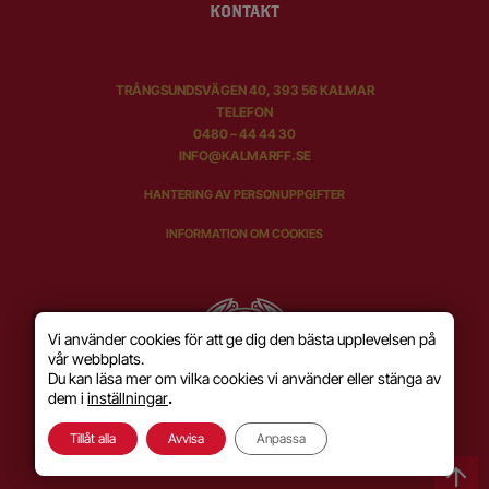
KONTAKT
TRÅNGSUNDSVÄGEN 40, 393 56 KALMAR
TELEFON
0480 – 44 44 30
INFO@KALMARFF.SE
HANTERING AV PERSONUPPGIFTER
INFORMATION OM COOKIES
Vi använder cookies för att ge dig den bästa upplevelsen på
vår webbplats.
Du kan läsa mer om vilka cookies vi använder eller stänga av
dem i
inställningar
.
Tillåt alla
Avvisa
Anpassa
SKAPAD MED KÄRLEK AV
WILSON CREATIVE