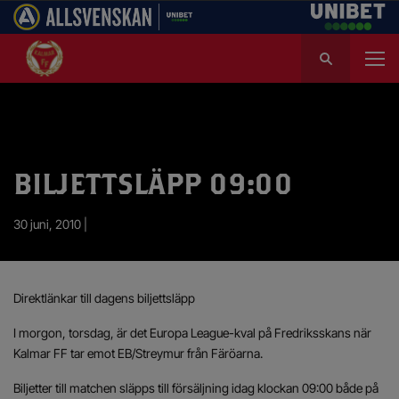
S
ö
k
e
f
t
e
BILJETTSLÄPP 09:00
r
:
30 juni, 2010 |
Direktlänkar till dagens biljettsläpp
I morgon, torsdag, är det Europa League-kval på Fredriksskans när
Kalmar FF tar emot EB/Streymur från Färöarna.
Biljetter till matchen släpps till försäljning idag klockan 09:00 både på