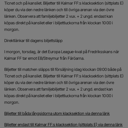
Ticnet och på kansliet. Biljetter till Kalmar FF:s klacksektion (sittplats E)
köper du via den nedre länken och till övriga arenan via den övre
länken. Observera att familjebiljetter 2 vux. + 2 ungd. endast kan
köpas direkt på kansliet eller i biljettluckorna från klockan 10:00 i
morgon.
Direktlänkar till dagens biljettsläpp
I morgon, torsdag, är det Europa League-kval på Fredriksskans när
Kalmar FF tar emot EB/Streymur från Färöarna.
Biljetter till matchen släpps till försäljning idag klockan 09:00 både på
Ticnet och på kansliet. Biljetter till Kalmar FF:s klacksektion (sittplats E)
köper du via den nedre länken och till övriga arenan via den övre
länken. Observera att familjebiljetter 2 vux. + 2 ungd. endast kan
köpas direkt på kansliet eller i biljettluckorna från klockan 10:00 i
morgon.
Biljetter till båda långsidorna utom klacksektion via denna länk
Biljetter endast till Kalmar FF:s klacksektion (sittplats E) via denna länk