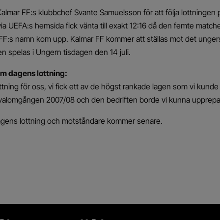
Kalmar FF:s klubbchef Svante Samuelsson för att följa lottningen 
via UEFA:s hemsida fick vänta till exakt 12:16 då den femte matc
 FF:s namn kom upp. Kalmar FF kommer att ställas mot det unger
 spelas i Ungern tisdagen den 14 juli.
m dagens lottning:
ottning för oss, vi fick ett av de högst rankade lagen som vi kunde
kvalomgången 2007/08 och den bedriften borde vi kunna upprepa
agens lottning och motståndare kommer senare.