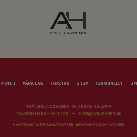
 MATCH
VÅRA LAG
FÖRETAG
SHOP
I SAMHÄLLET
OM
TRÅNGSUNDSVÄGEN 40, 393 56 KALMAR
TELEFON
0480 – 44 44 30
–
INFO@KALMARFF.SE
HANTERING AV PERSONUPPGIFTER
INFORMATION OM COOKIES