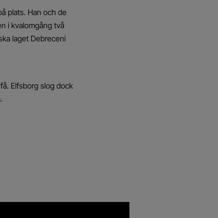
på plats. Han och de
hen i kvalomgång två
ska laget Debreceni
 få. Elfsborg slog dock
.