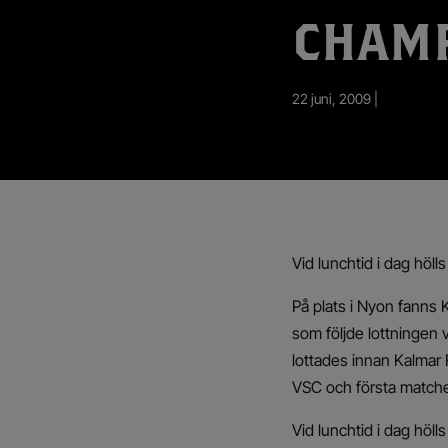
App – Användarvillkor
CHAMP
RUP-projektet
22 juni, 2009 |
Vid lunchtid i dag höl
På plats i Nyon fanns 
som följde lottningen 
lottades innan Kalmar
VSC och första matchen
Vid lunchtid i dag höl