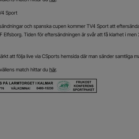
V4 Sport
ssändningar och spanska cupen kommer TV4 Sport att eftersända
F Elfsborg. Tiden för eftersändningen är svår att få klarhet i me
kt att följa live via CSports hemsida där man sänder samtliga ma
vällens match hittar du
här
.