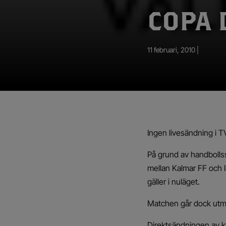
App – Användarvillkor
COPA 
RUP-projektet
11 februari, 2010 |
Ingen livesändning i T
På grund av handboll
mellan Kalmar FF och I
gäller i nuläget.
Matchen går dock utmär
Direktsändningen av k