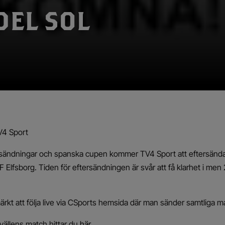
DEL SOL
V4 Sport
ssändningar och spanska cupen kommer TV4 Sport att eftersända
F Elfsborg. Tiden för eftersändningen är svår att få klarhet i me
kt att följa live via CSports hemsida där man sänder samtliga ma
vällens match hittar du
här
.