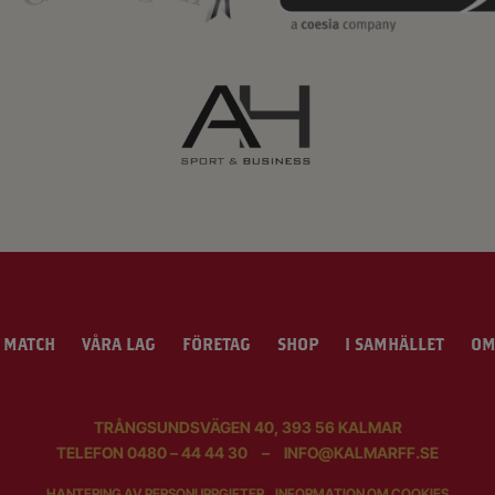
 MATCH
VÅRA LAG
FÖRETAG
SHOP
I SAMHÄLLET
OM
TRÅNGSUNDSVÄGEN 40, 393 56 KALMAR
TELEFON
0480 – 44 44 30
–
INFO@KALMARFF.SE
HANTERING AV PERSONUPPGIFTER
INFORMATION OM COOKIES