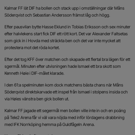
Kalmar FF lät DIF ha bollen och stack upp i omställningar där Måns
Söderqvist och Sebastian Andersson främst låg och högg.
Efter pausvilan bytte Hasse Eklund in Tobias Eriksson och sex minuter
efter halvlekens start fick DIF ett rött kort. Det var Alexander Faltsetas
som gick in i Hovda med sträckta ben och det var inte mycket att
protestera mot det röda kortet.
Efter det tog KFF över matchen och skapade ett flertal bra lägen för ett
sgermål. Minuten efter utvisningen hade Ismael ett bra skott som
Kenneth Høie i DIF-målet klarade.
I den 61:a spelminuten kom dock matchens bästa chans när Måns
Söderqvist direktskarvade ett inspel från Ismael i stolpens insida och
via Høies vänstra ben gick bollen ut.
Kalmar FF jagade ett segermål men bollen ville inte in och en poäng
på Tele2 Arena får vi väl vara nöjda med inför lördagens drabbning
med IFK Norrköping hemma på Guldfågeln Arena.