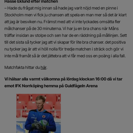
Hasse Eklund efter matchen
– Hade du frågat mig innan så hade jag varit nöjd med en pinne i
Stockholm men vi fick ju chansen att spela en man mer så det är klart
att jag är besviken nu. Främst med att vi inte lyckades omsätta fler
målchanser på de 30 minuterna. Vi har ju en bra chans när Måns
träffar insidan av stolpe och sen har de en räddning på mållinjen. Sett
till det sista så tycker jag att vi skapar för lite bra chanser. det positiva
nu tycker jag är att vi höll nolla för tredje matchen i sträck och gör vi
inte mål framåt så är det jättebra att vi får med oss en poäng i alla fall.
Matchfakta hittar du
här
.
Vi hälsar alla varmt välkomna på lördag klockan 16:00 då vi tar
emot IFK Norrköping hemma på Guldfågeln Arena