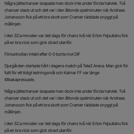
Några jättechanser skapade man dock inte under första halvlek. Två
chanser stack ut och det var i den åttonde spelminuten när Andreas
Johansson fick på ett bra skott som Cramer räddade snyggt på
mållinjen.
I den 32:a minuten var det dags för chans två när Erton Fejzullahu fick
på en bra nick som gick straxt utanför.
Förlustnollan intakt efter 0-0 borta mot DIF
Djurgården startade hårt i dagens match på Tele2 Arena. Man gick för
fullt för ett tidigt ledningsmål och Kalmar FF var länge
tillbakapressade.
Några jättechanser skapade man dock inte under första halvlek. Två
chanser stack ut och det var i den åttonde spelminuten när Andreas
Johansson fick på ett bra skott som Cramer räddade snyggt på
mållinjen.
I den 32:a minuten var det dags för chans två när Erton Fejzullahu fick
på en bra nick som gick straxt utanför.