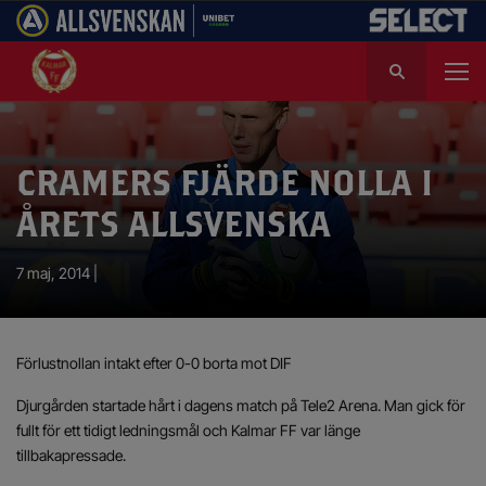
S
ö
k
e
f
CRAMERS FJÄRDE NOLLA I
t
e
ÅRETS ALLSVENSKA
r
:
7 maj, 2014 |
Förlustnollan intakt efter 0-0 borta mot DIF
Djurgården startade hårt i dagens match på Tele2 Arena. Man gick för
fullt för ett tidigt ledningsmål och Kalmar FF var länge
tillbakapressade.