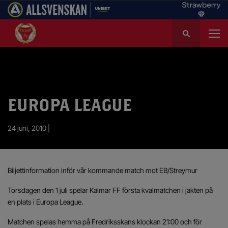
S
ö
k
e
f
t
e
EUROPA LEAGUE
r
:
24 juni, 2010 |
Biljettinformation inför vår kommande match mot EB/Streymur
Torsdagen den 1 juli spelar Kalmar FF första kvalmatchen i jakten på
en plats i Europa League.
Matchen spelas hemma på Fredriksskans klockan 21:00 och för