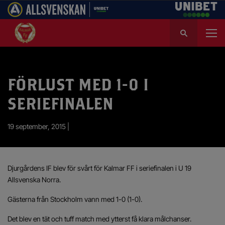
S
ö
k
e
f
FÖRLUST MED 1-0 I
t
e
SERIEFINALEN
r
:
19 september, 2015 |
Djurgårdens IF blev för svårt för Kalmar FF i seriefinalen i U 19
Allsvenska Norra.
Gästerna från Stockholm vann med 1-0 (1-0).
Det blev en tät och tuff match med ytterst få klara målchanser.