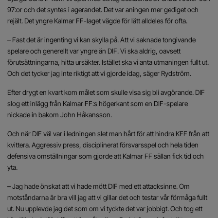
97:or och det syntes i agerandet. Det var aningen mer gediget och
rejält. Det yngre Kalmar FF-laget vägde för lätt alldeles för ofta.
– Fast det är ingenting vi kan skylla på. Att vi saknade tongivande
spelare och generellt var yngre än DIF. Vi ska aldrig, oavsett
förutsättningarna, hitta ursäkter. Istället ska vi anta utmaningen fullt ut.
Och det tycker jag inte riktigt att vi gjorde idag, säger Rydström.
Efter drygt en kvart kom målet som skulle visa sig bli avgörande. DIF
slog ett inlägg från Kalmar FF:s högerkant som en DIF-spelare
nickade in bakom John Håkansson.
Och när DIF väl var i ledningen slet man hårt för att hindra KFF från att
kvittera. Aggressiv press, disciplinerat försvarsspel och hela tiden
defensiva omställningar som gjorde att Kalmar FF sällan fick tid och
yta.
– Jag hade önskat att vi hade mött DIF med ett attacksinne. Om
motståndarna är bra vill jag att vi gillar det och testar vår förmåga fullt
ut. Nu upplevde jag det som om vi tyckte det var jobbigt. Och tog ett