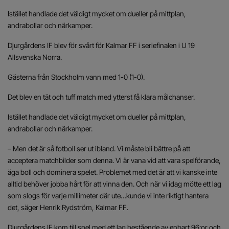
Istället handlade det väldigt mycket om dueller på mittplan,
andrabollar och närkamper.
Djurgårdens IF blev för svårt för Kalmar FF i seriefinalen i U 19
Allsvenska Norra.
Gästerna från Stockholm vann med 1-0 (1-0).
Det blev en tät och tuff match med ytterst få klara målchanser.
Istället handlade det väldigt mycket om dueller på mittplan,
andrabollar och närkamper.
– Men det är så fotboll ser ut ibland. Vi måste bli bättre på att
acceptera matchbilder som denna. Vi är vana vid att vara spelförande,
äga boll och dominera spelet. Problemet med det är att vi kanske inte
alltid behöver jobba hårt för att vinna den. Och när vi idag mötte ett lag
som slogs för varje millimeter där ute…kunde vi inte riktigt hantera
det, säger Henrik Rydström, Kalmar FF.
Djurgårdens IF kom till spel med ett lag bestående av enbart 96:or och