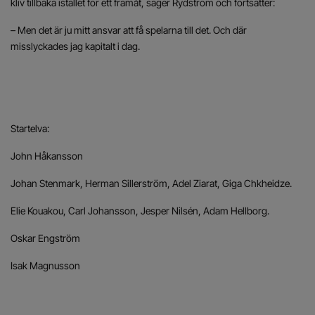
kliv tillbaka istället för ett framåt, säger Rydström och fortsätter:
– Men det är ju mitt ansvar att få spelarna till det. Och där
misslyckades jag kapitalt i dag.
Startelva:
John Håkansson
Johan Stenmark, Herman Sillerström, Adel Ziarat, Giga Chkheidze.
Elie Kouakou, Carl Johansson, Jesper Nilsén, Adam Hellborg.
Oskar Engström
Isak Magnusson