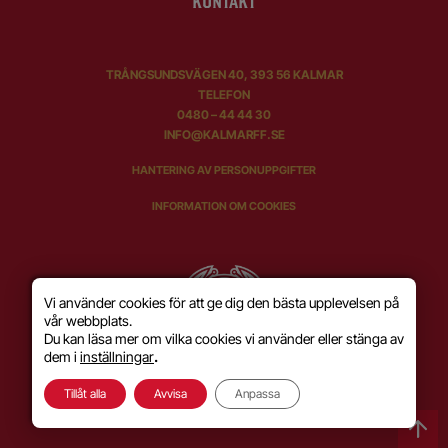
KONTAKT
TRÅNGSUNDSVÄGEN 40, 393 56 KALMAR
TELEFON
0480 – 44 44 30
INFO@KALMARFF.SE
HANTERING AV PERSONUPPGIFTER
INFORMATION OM COOKIES
Vi använder cookies för att ge dig den bästa upplevelsen på
vår webbplats.
Du kan läsa mer om vilka cookies vi använder eller stänga av
dem i
inställningar
.
Tillåt alla
Avvisa
Anpassa
SKAPAD MED KÄRLEK AV
WILSON CREATIVE