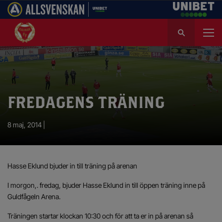
S
ö
k
e
f
t
e
FREDAGENS TRÄNING
r
:
8 maj, 2014 |
Hasse Eklund bjuder in till träning på arenan
I morgon,. fredag, bjuder Hasse Eklund in till öppen träning inne på
Guldfågeln Arena.
Träningen startar klockan 10:30 och för att ta er in på arenan så