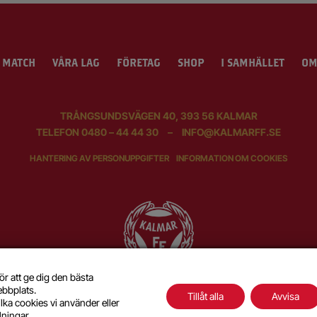
 MATCH
VÅRA LAG
FÖRETAG
SHOP
I SAMHÄLLET
OM
TRÅNGSUNDSVÄGEN 40, 393 56 KALMAR
TELEFON
0480 – 44 44 30
–
INFO@KALMARFF.SE
HANTERING AV PERSONUPPGIFTER
INFORMATION OM COOKIES
ör att ge dig den bästa
ebbplats.
Tillåt alla
Avvisa
lka cookies vi använder eller
SKAPAD MED KÄRLEK AV
WILSON CREATIVE
llningar
.