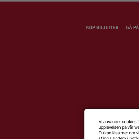
KÖP BILJETTER
GÅ PÅ
Vi använder cookies f
upplevelsen på vår w
Du kan läsa mer om vi
stänga av dem i
instä