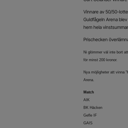
Vinnare av 50/50-lot
Guldfågeln Arena blev
hem hela vinstsumman
Prischecken överlämna
Ni glömmer väl inte bort att
för minst 200 kronor.
Nya möjligheter att vinna 
Arena.
Match
AIK 064
BK Häcken
Gefle IF 
GAIS 05