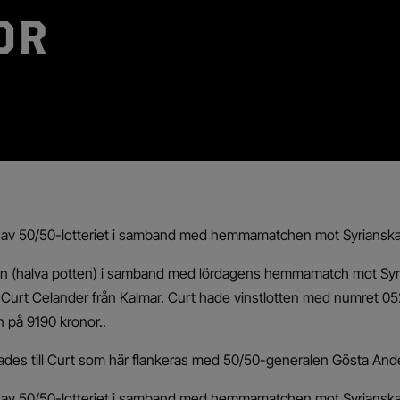
OR
e av 50/50-lotteriet i samband med hemmamatchen mot Syriansk
ten (halva potten) i samband med lördagens hemmamatch mot Syr
 Curt Celander från Kalmar. Curt hade vinstlotten med numret 
 på 9190 kronor..
des till Curt som här flankeras med 50/50-generalen Gösta And
e av 50/50-lotteriet i samband med hemmamatchen mot Syriansk