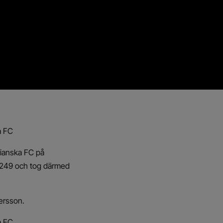
a FC
ianska FC på
05249 och tog därmed
ersson.
a FC