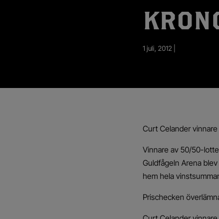
App – Användarvillkor
KRON
RUP-projektet
1 juli, 2012 |
Curt Celander vinnar
Vinnare av 50/50-lot
Guldfågeln Arena blev
hem hela vinstsumman
Prischecken överlämna
Curt Celander vinnar