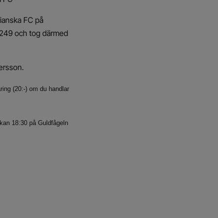
ianska FC på
05249 och tog därmed
ersson.
äring (20:-) om du handlar
ockan 18:30 på Guldfågeln