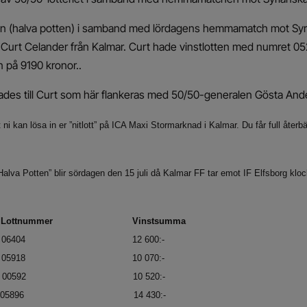
ten (halva potten) i samband med lördagens hemmamatch mot Syr
 Curt Celander från Kalmar. Curt hade vinstlotten med numret 
 på 9190 kronor..
des till Curt som här flankeras med 50/50-generalen Gösta And
 ni kan lösa in er ”nitlott” på ICA Maxi Stormarknad i Kalmar. Du får full återb
”Halva Potten” blir sördagen den 15 juli då Kalmar FF tar emot IF Elfsborg kl
Lottnummer
Vinstsumma
04 12 600:-
 05918 10 070:-
00592 10 520:-
896 14 430:-