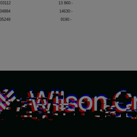
F 03112 13 860:-
s IF 04884 14630:-
FC 05249 9190:-