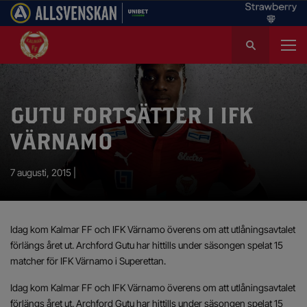
S
ö
k
e
f
GUTU FORTSÄTTER I IFK
t
e
VÄRNAMO
r
:
7 augusti, 2015 |
Idag kom Kalmar FF och IFK Värnamo överens om att utlåningsavtalet
förlängs året ut. Archford Gutu har hittills under säsongen spelat 15
matcher för IFK Värnamo i Superettan.
Idag kom Kalmar FF och IFK Värnamo överens om att utlåningsavtalet
förlängs året ut. Archford Gutu har hittills under säsongen spelat 15