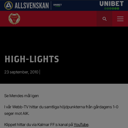
S
ö
k
e
f
t
e
HIGH-LIGHTS
r
:
23 september, 2010 |
Se Mendes mål igen
I vår Webb-TV hittar du samtliga höjdpunkterna från gårdagens 1-0
seger mot AIK.
Klippet hittar du via Kalmar FF:s kanal på
YouTube
.