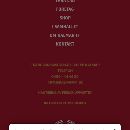
VÅRA LAG
FÖRETAG
SHOP
I SAMHÄLLET
OM KALMAR FF
KONTAKT
TRÅNGSUNDSVÄGEN 40, 393 56 KALMAR
TELEFON
0480 – 44 44 30
INFO@KALMARFF.SE
HANTERING AV PERSONUPPGIFTER
INFORMATION OM COOKIES