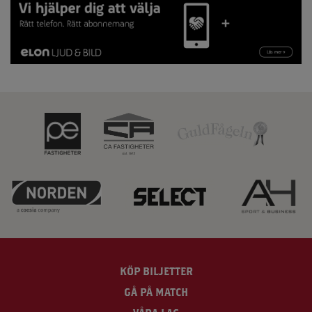
KÖP BILJETTER
GÅ PÅ MATCH