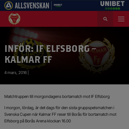
S
ö
k
e
f
INFÖR: IF ELFSBORG –
t
e
KALMAR FF
r
:
4 mars, 2016 |
Matchtruppen till morgondagens bortamatch mot IF Elfsborg
I morgon, lördag, är det dags för den sista gruppspelsmatchen i
Svenska Cupen när Kalmar FF reser till Borås för bortamatch mot
Elfsborg på Borås Arena klockan 16.00