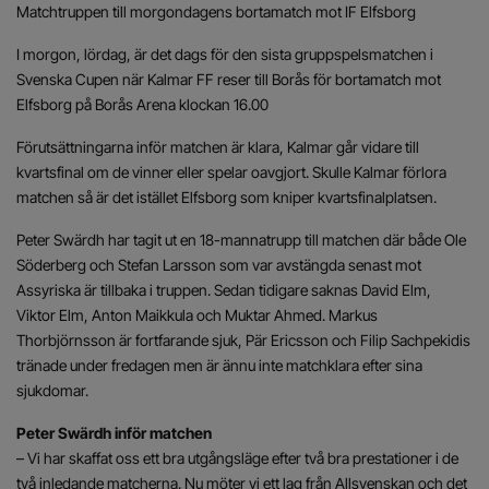
Matchtruppen till morgondagens bortamatch mot IF Elfsborg
I morgon, lördag, är det dags för den sista gruppspelsmatchen i
Svenska Cupen när Kalmar FF reser till Borås för bortamatch mot
Elfsborg på Borås Arena klockan 16.00
Förutsättningarna inför matchen är klara, Kalmar går vidare till
kvartsfinal om de vinner eller spelar oavgjort. Skulle Kalmar förlora
matchen så är det istället Elfsborg som kniper kvartsfinalplatsen.
Peter Swärdh har tagit ut en 18-mannatrupp till matchen där både Ole
Söderberg och Stefan Larsson som var avstängda senast mot
Assyriska är tillbaka i truppen. Sedan tidigare saknas David Elm,
Viktor Elm, Anton Maikkula och Muktar Ahmed. Markus
Thorbjörnsson är fortfarande sjuk, Pär Ericsson och Filip Sachpekidis
tränade under fredagen men är ännu inte matchklara efter sina
sjukdomar.
Peter Swärdh inför matchen
– Vi har skaffat oss ett bra utgångsläge efter två bra prestationer i de
två inledande matcherna. Nu möter vi ett lag från Allsvenskan och det