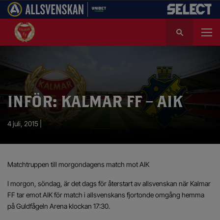
S
ö
k
e
f
t
e
INFÖR: KALMAR FF – AIK
r
:
4 juli, 2015 |
Matchtruppen till morgondagens match mot AIK
I morgon, söndag, är det dags för återstart av allsvenskan när Kalmar
FF tar emot AIK för match i allsvenskans fjortonde omgång hemma
på Guldfågeln Arena klockan 17:30.