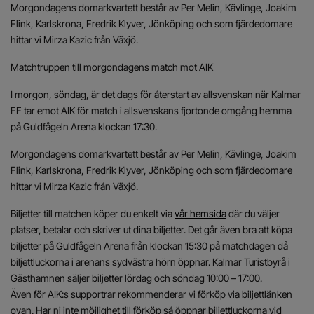
Morgondagens domarkvartett består av Per Melin, Kävlinge, Joakim
Flink, Karlskrona, Fredrik Klyver, Jönköping och som fjärdedomare
hittar vi Mirza Kazic från Växjö.
Matchtruppen till morgondagens match mot AIK
I morgon, söndag, är det dags för återstart av allsvenskan när Kalmar
FF tar emot AIK för match i allsvenskans fjortonde omgång hemma
på Guldfågeln Arena klockan 17:30.
Morgondagens domarkvartett består av Per Melin, Kävlinge, Joakim
Flink, Karlskrona, Fredrik Klyver, Jönköping och som fjärdedomare
hittar vi Mirza Kazic från Växjö.
Biljetter till matchen köper du enkelt via
vår hemsida
där du väljer
platser, betalar och skriver ut dina biljetter. Det går även bra att köpa
biljetter på Guldfågeln Arena från klockan 15:30 på matchdagen då
biljettluckorna i arenans sydvästra hörn öppnar. Kalmar Turistbyrå i
Gästhamnen säljer biljetter lördag och söndag 10:00 – 17:00.
Även för AIK:s supportrar rekommenderar vi förköp via biljettlänken
ovan. Har ni inte möjlighet till förköp så öppnar biljettluckorna vid