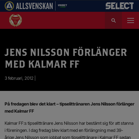
S
ö
k
e
f
JENS NILSSON FÖRLÄNGER
t
e
MED KALMAR FF
r
:
3 februari, 2012 |
På fredagen blev det klart – tipselittränaren Jens Nilsson förlänger
med Kalmar FF
Kalmar FF:s tipselittränare Jens Nilsson har bestämt sig för att stanna
i föreningen. I dag fredag blev klart med en förlängning med 39-
årige Jens Nilsson som jobbat som tipselittränare i Kalmar FF sedan