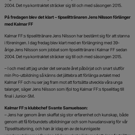
2004. Det nya kontraktet sträcker sig till och med säsongen 2015.
På fredagen blev det klart – tipselittränaren Jens Nilsson förlänger
med Kalmar FF
Kalmar FF:s tipselittränare Jens Nilsson har bestämt sig för att stanna
i föreningen. I dag fredag blev klart med en förlängning med 39-
årige Jens Nilsson som jobbat som tipselittränare i Kalmar FF sedan
2004. Det nya kontraktet sträcker sig till och med säsongen 2015.
– I och med att jag under det senaste året påbörjat och snart slutför
min Pro-utbildning så känns det jättebra att förlänga avtalet med
Kalmar FF och nu ser jag fram mot att fortsätta utveckla våra unga
talanger, säger Jens Nilsson som ifjol tog Kalmar FF:s tipselitlag till
final i Junior-SM.
Kalmar FF:s klubbchef Svante Samuelsson:
– Jens har genom åren skaffat sig stor erfarenhet och kunskap, både
genom att få förbundets utbildningar och som huvudansvarig för vår
Tipselitsatsning, och han är idag en av de kunnigaste