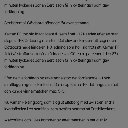
minuten lyckades Johan Bertilsson få in kvitteringen som gav
förlängning.
Straffdrama i Göteborg bäddade för avancemang
Kalmar FF tog sig idag vidare till semifinal i U21-serien efter att man
slagit ut IFK Göteborg i kvarten. Det blev dock ingen lätt seger och
Göteborg hade länge en 1-0 ledning som höll sig trots att Kalmar FF
fick två straffar som båda räddades av Göteborgs keeper. I den 87:e
minuten lyckades Johan Bertilsson få in kvitteringen som gav
förlängning.
Efter de två förlängningskvartarna stod det fortfarande 1-1 och
straffläggningen fick inledas. Där drog Kalmar FF det längsta strået
och kunde vinna matchen med 5-3.
Nu väntar Helsingborg som slog ut Elfsborg med 2-1 i den andra
kvartsfinalen i en semifinal som avgörs hemma på Fredriksskans.
Matchfakta och Giles kommentar efter matchen hittar du
här
.