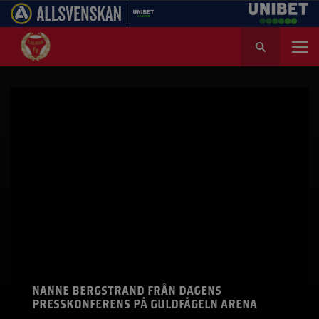
S
ö
k
e
f
t
e
r
:
NANNE BERGSTRAND FRÅN DAGENS
PRESSKONFERENS PÅ GULDFÅGELN ARENA