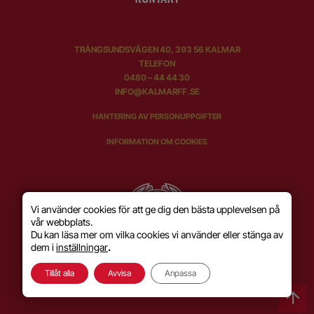
TRÅNGSUNDSVÄGEN 40, 393 56 KALMAR
TELEFON
0480 – 44 44 30
INFO@KALMARFF.SE
HANTERING AV PERSONUPPGIFTER
INFORMATION OM COOKIES
Vi använder cookies för att ge dig den bästa upplevelsen på
vår webbplats.
Du kan läsa mer om vilka cookies vi använder eller stänga av
dem i
inställningar
.
Tillåt alla
Avvisa
Anpassa
SKAPAD MED KÄRLEK AV
WILSON CREATIVE