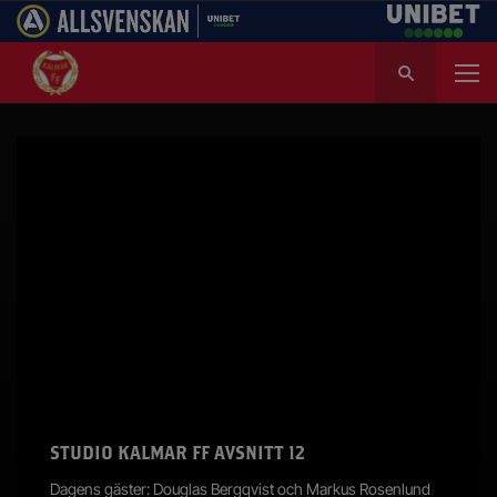
S
ö
k
e
f
t
e
r
:
STUDIO KALMAR FF AVSNITT 12
Dagens gäster: Douglas Bergqvist och Markus Rosenlund