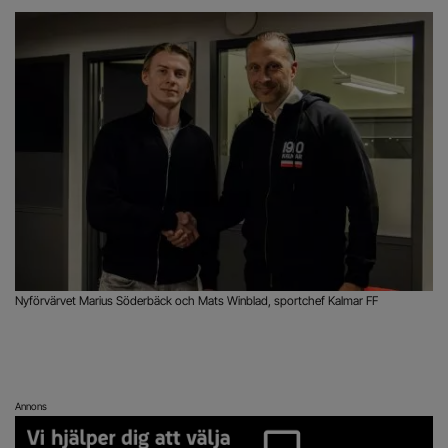
Nyförvärvet Marius Söderbäck och Mats Winblad, sportchef Kalmar FF
Annons