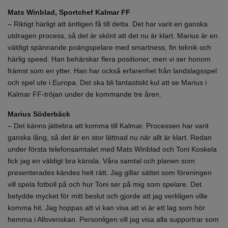
Mats Winblad, Sportchef Kalmar FF
– Riktigt härligt att äntligen få till detta. Det har varit en ganska
utdragen process, så det är skönt att det nu är klart. Marius är en
väldigt spännande poängspelare med smartness, fin teknik och
härlig speed. Han behärskar flera positioner, men vi ser honom
främst som en ytter. Han har också erfarenhet från landslagsspel
och spel ute i Europa. Det ska bli fantastiskt kul att se Marius i
Kalmar FF-tröjan under de kommande tre åren.
Marius Söderbäck
– Det känns jättebra att komma till Kalmar. Processen har varit
ganska lång, så det är en stor lättnad nu när allt är klart. Redan
under första telefonsamtalet med Mats Winblad och Toni Koskela
fick jag en väldigt bra känsla. Våra samtal och planen som
presenterades kändes helt rätt. Jag gillar sättet som föreningen
vill spela fotboll på och hur Toni ser på mig som spelare. Det
betydde mycket för mitt beslut och gjorde att jag verkligen ville
komma hit. Jag hoppas att vi kan visa att vi är ett lag som hör
hemma i Allsvenskan. Personligen vill jag visa alla supportrar som