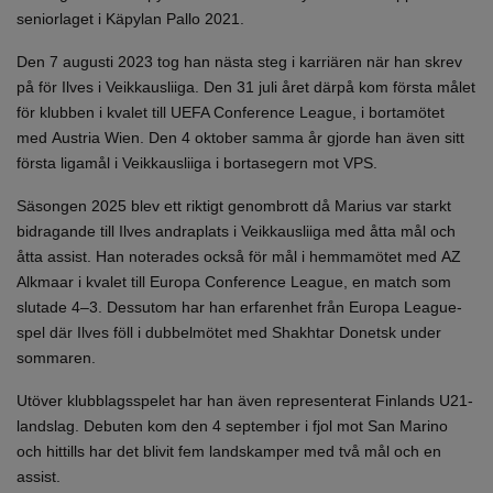
seniorlaget i Käpylan Pallo 2021.
Den 7 augusti 2023 tog han nästa steg i karriären när han skrev
på för Ilves i Veikkausliiga. Den 31 juli året därpå kom första målet
för klubben i kvalet till UEFA Conference League, i bortamötet
med Austria Wien. Den 4 oktober samma år gjorde han även sitt
första ligamål i Veikkausliiga i bortasegern mot VPS.
Säsongen 2025 blev ett riktigt genombrott då Marius var starkt
bidragande till Ilves andraplats i Veikkausliiga med åtta mål och
åtta assist. Han noterades också för mål i hemmamötet med AZ
Alkmaar i kvalet till Europa Conference League, en match som
slutade 4–3. Dessutom har han erfarenhet från Europa League-
spel där Ilves föll i dubbelmötet med Shakhtar Donetsk under
sommaren.
Utöver klubblagsspelet har han även representerat Finlands U21-
landslag. Debuten kom den 4 september i fjol mot San Marino
och hittills har det blivit fem landskamper med två mål och en
assist.