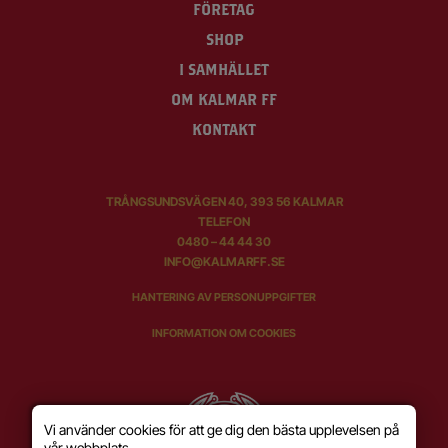
FÖRETAG
SHOP
I SAMHÄLLET
OM KALMAR FF
KONTAKT
TRÅNGSUNDSVÄGEN 40, 393 56 KALMAR
TELEFON
0480 – 44 44 30
INFO@KALMARFF.SE
HANTERING AV PERSONUPPGIFTER
INFORMATION OM COOKIES
Vi använder cookies för att ge dig den bästa upplevelsen på
vår webbplats.