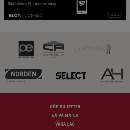
KÖP BILJETTER
GÅ PÅ MATCH
VÅRA LAG