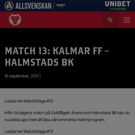
S
ö
k
e
f
MATCH 13: KALMAR FF –
t
e
HALMSTADS BK
r
:
16 september, 2011 |
Ladda ner Matchbilaga #13
Inför lördagens match på Guldfågeln Arena mot Halmstads BK kan du
nu ladda upp med att läsa vårt eminenta matchprogram.
Ladda ner Matchbilaga #13