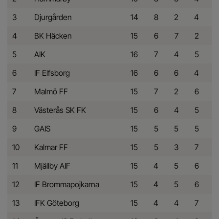
3
Djurgården
14
8
2
4
4
BK Häcken
15
6
7
2
5
AIK
16
7
4
5
6
IF Elfsborg
16
6
6
4
7
Malmö FF
15
7
2
6
8
Västerås SK FK
15
6
4
5
9
GAIS
15
5
5
5
10
Kalmar FF
15
5
3
7
11
Mjällby AIF
15
4
5
6
12
IF Brommapojkarna
15
4
5
6
13
IFK Göteborg
15
4
4
7