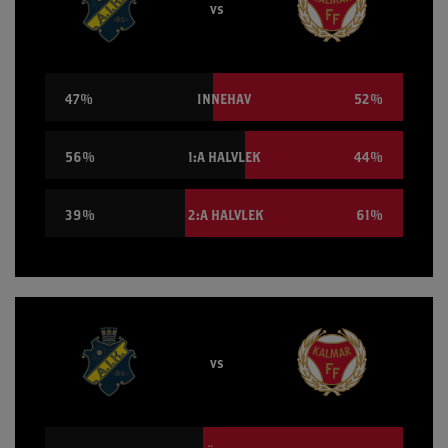
vs
47%
INNEHAV
52%
56%
1:A HALVLEK
44%
39%
2:A HALVLEK
61%
vs