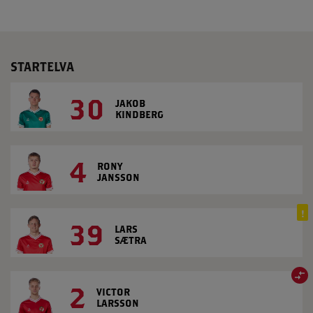
STARTELVA
30
JAKOB
KINDBERG
4
RONY
JANSSON
!
39
LARS
SÆTRA
2
VICTOR
LARSSON