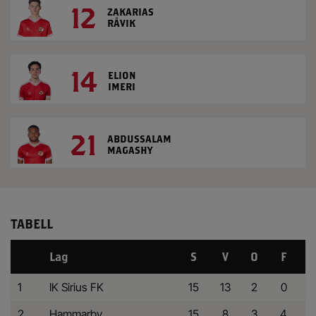
12
ZAKARIAS
RÅVIK
14
ELION
IMERI
21
ABDUSSALAM
MAGASHY
TABELL
Lag
S
V
O
F
1
IK Sirius FK
15
13
2
0
2
Hammarby
15
8
3
4