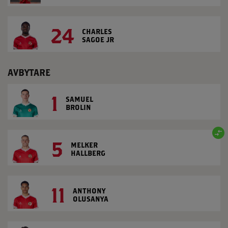
24
CHARLES
SAGOE JR
AVBYTARE
1
SAMUEL
BROLIN
5
MELKER
HALLBERG
11
ANTHONY
OLUSANYA