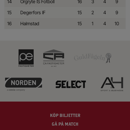
14
Örgryte IS Fotboll
16
3
4
9
15
Degerfors IF
15
2
4
9
16
Halmstad
15
1
4
10
KÖP BILJETTER
GÅ PÅ MATCH