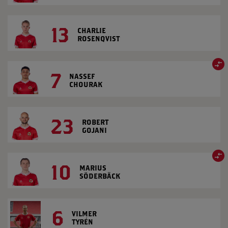
13
CHARLIE
ROSENQVIST
7
NASSEF
CHOURAK
23
ROBERT
GOJANI
10
MARIUS
SÖDERBÄCK
6
VILMER
TYRÉN