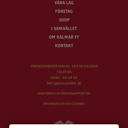
VÅRA LAG
FÖRETAG
SHOP
I SAMHÄLLET
OM KALMAR FF
KONTAKT
TRÅNGSUNDSVÄGEN 40, 393 56 KALMAR
TELEFON
0480 – 44 44 30
INFO@KALMARFF.SE
HANTERING AV PERSONUPPGIFTER
INFORMATION OM COOKIES