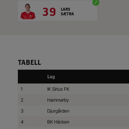
39
LARS
SÆTRA
TABELL
Lag
1
IK Sirius FK
2
Hammarby
3
Djurgården
4
BK Häcken