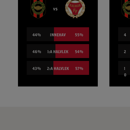
vs
44%
INNEHAV
55%
4
46%
1:A HALVLEK
54%
2
43%
2:A HALVLEK
57%
1
0