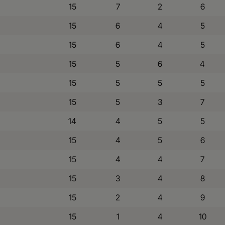
15
7
2
6
15
6
4
5
15
6
4
5
15
5
6
4
15
5
5
5
15
5
3
7
14
4
5
5
15
4
5
6
15
4
4
7
15
3
4
8
15
2
4
9
15
1
4
10