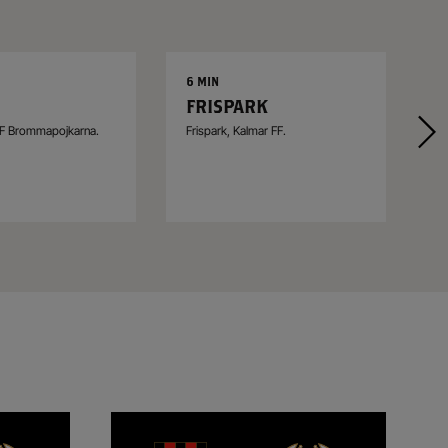
6 MIN
6
FRISPARK
G
IF Brommapojkarna.
Frispark, Kalmar FF.
Gu
Lu