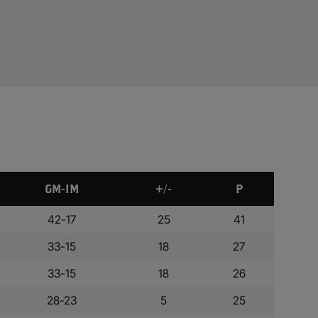
GM-IM
+/-
P
42-17
25
41
33-15
18
27
33-15
18
26
28-23
5
25