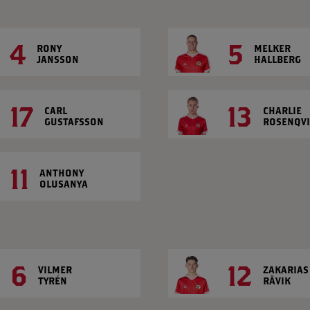
4
5
RONY
MELKER
JANSSON
HALLBERG
17
13
CARL
CHARLIE
GUSTAFSSON
ROSENQVI
11
ANTHONY
OLUSANYA
6
12
VILMER
ZAKARIAS
TYRÉN
RÅVIK