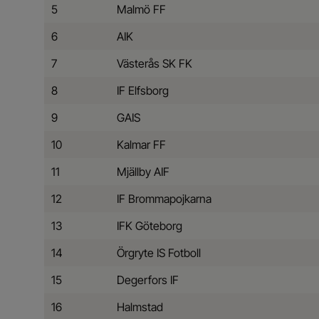
5
Malmö FF
6
AIK
7
Västerås SK FK
8
IF Elfsborg
9
GAIS
10
Kalmar FF
11
Mjällby AIF
12
IF Brommapojkarna
13
IFK Göteborg
14
Örgryte IS Fotboll
15
Degerfors IF
16
Halmstad