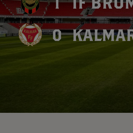
1
IF BR
App – Användarvillkor
RUP-projektet
0
KALMAR