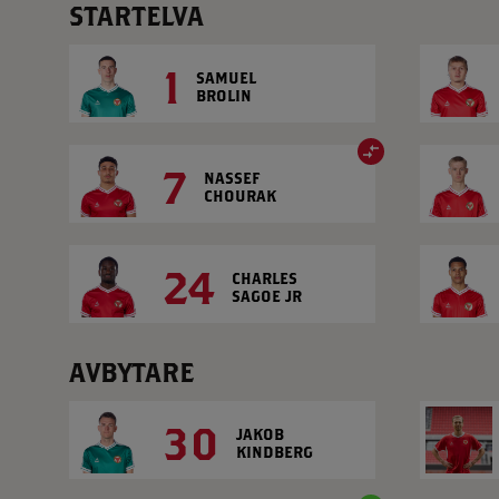
STARTELVA
1
SAMUEL
BROLIN
7
NASSEF
CHOURAK
24
CHARLES
SAGOE JR
AVBYTARE
30
JAKOB
KINDBERG