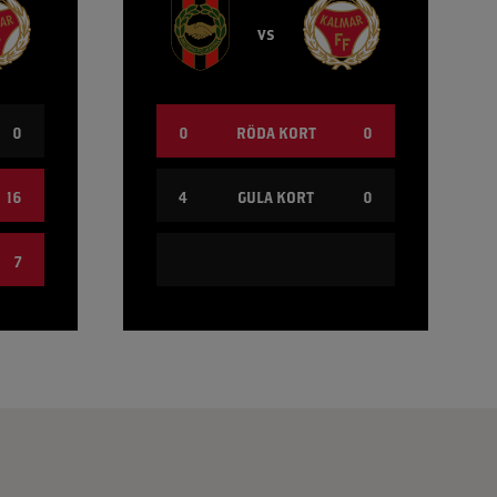
vs
0
0
RÖDA KORT
0
16
4
GULA KORT
0
7