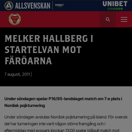
S
ö
k
e
MELKER HALLBERG I
f
STARTELVAN MOT
t
e
FÄRÖARNA
r
:
7 augusti, 2011 |
Under söndagen spelar P16/95-landslaget match om 7:e plats i
Nordísk pojkturnering
Under söndagen avslutas Nordisk pojkturnering på Island. För svensk
del har turneringen inte varit någon större framgång och i
eftermiddag med avspark klockan 13:00 spelar blågult match mot