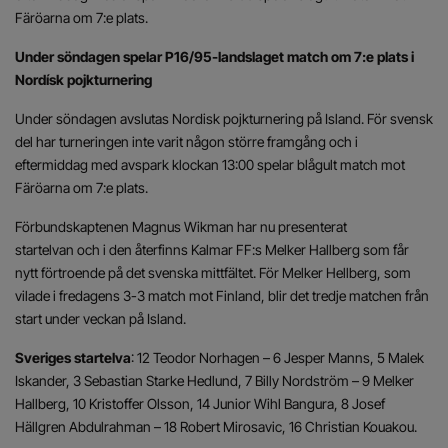
Färöarna om 7:e plats.
Under söndagen spelar P16/95-landslaget match om 7:e plats i
Nordísk pojkturnering
Under söndagen avslutas Nordisk pojkturnering på Island. För svensk
del har turneringen inte varit någon större framgång och i
eftermiddag med avspark klockan 13:00 spelar blågult match mot
Färöarna om 7:e plats.
Förbundskaptenen Magnus Wikman har nu presenterat
startelvan och i den återfinns Kalmar FF:s Melker Hallberg som får
nytt förtroende på det svenska mittfältet. För Melker Hellberg, som
vilade i fredagens 3-3 match mot Finland, blir det tredje matchen från
start under veckan på Island.
Sveriges startelva
: 12 Teodor Norhagen – 6 Jesper Manns, 5 Malek
Iskander, 3 Sebastian Starke Hedlund, 7 Billy Nordström – 9 Melker
Hallberg, 10 Kristoffer Olsson, 14 Junior Wihl Bangura, 8 Josef
Hällgren Abdulrahman – 18 Robert Mirosavic, 16 Christian Kouakou.