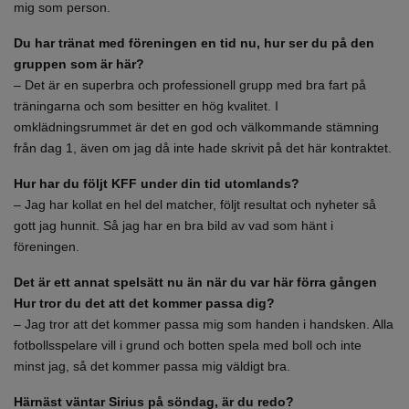
mig som person.
Du har tränat med föreningen en tid nu, hur ser du på den
gruppen som är här?
– Det är en superbra och professionell grupp med bra fart på
träningarna och som besitter en hög kvalitet. I
omklädningsrummet är det en god och välkommande stämning
från dag 1, även om jag då inte hade skrivit på det här kontraktet.
Hur har du följt KFF under din tid utomlands?
– Jag har kollat en hel del matcher, följt resultat och nyheter så
gott jag hunnit. Så jag har en bra bild av vad som hänt i
föreningen.
Det är ett annat spelsätt nu än när du var här förra gången
Hur tror du det att det kommer passa dig?
– Jag tror att det kommer passa mig som handen i handsken. Alla
fotbollsspelare vill i grund och botten spela med boll och inte
minst jag, så det kommer passa mig väldigt bra.
Härnäst väntar Sirius på söndag, är du redo?