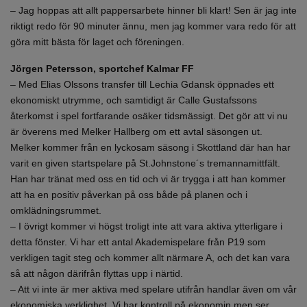
– Jag hoppas att allt pappersarbete hinner bli klart! Sen är jag inte
riktigt redo för 90 minuter ännu, men jag kommer vara redo för att
göra mitt bästa för laget och föreningen.
Jörgen Petersson, sportchef Kalmar FF
– Med Elias Olssons transfer till Lechia Gdansk öppnades ett
ekonomiskt utrymme, och samtidigt är Calle Gustafssons
återkomst i spel fortfarande osäker tidsmässigt. Det gör att vi nu
är överens med Melker Hallberg om ett avtal säsongen ut.
Melker kommer från en lyckosam säsong i Skottland där han har
varit en given startspelare på St.Johnstone´s tremannamittfält.
Han har tränat med oss en tid och vi är trygga i att han kommer
att ha en positiv påverkan på oss både på planen och i
omklädningsrummet.
– I övrigt kommer vi högst troligt inte att vara aktiva ytterligare i
detta fönster. Vi har ett antal Akademispelare från P19 som
verkligen tagit steg och kommer allt närmare A, och det kan vara
så att någon därifrån flyttas upp i närtid.
– Att vi inte är mer aktiva med spelare utifrån handlar även om vår
ekonomiska verklighet. Vi har kontroll på ekonomin men ser