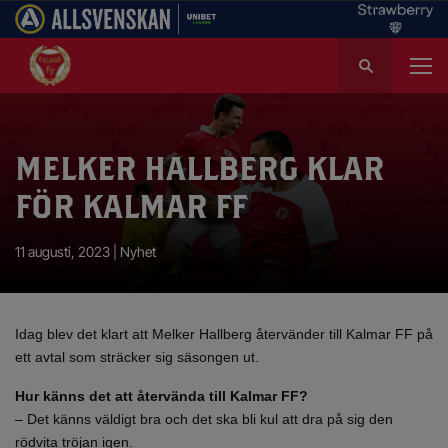
S
ö
k
e
f
MELKER HALLBERG KLAR
t
e
FÖR KALMAR FF
r
:
11 augusti, 2023 |
Nyhet
Idag blev det klart att Melker Hallberg återvänder till Kalmar FF på
ett avtal som sträcker sig säsongen ut.
Hur känns det att återvända till Kalmar FF?
– Det känns väldigt bra och det ska bli kul att dra på sig den
rödvita tröjan igen.