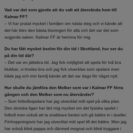
Vad var det som gjorde att du valt att återvända hem till
Kalmar FF?
– Vi har pratat mycket i familjen om nästa steg och vi kände att
det här blev den bästa lösningen för alla och det var det som
avgjorde saken. Kalmar FF är hemma för mig.
Du har fått mycket beröm för din tid i Skottland, hur ser du
på din tid där?
– Det var en jättebra tid. Jag fick möjlighet att spela för två bra
klubbar, vi trivdes bra och jag fick utvecklas som spelare men
både jag och min familj kände att det var dags för något nytt.
Hur skulle du jämföra den Melker som var i Kalmar FF förra
gången och den Melker som nu återvänder?
– Som fotbollsspelare har jag utvecklat mitt spel på olika plan.
Den skotska ligan har lärt mig mycket om det fysiska spelet i
fotboll men också att ta snabbare beslut och gå bättre in i dueller.
Förhoppningsvis har jag utvecklat mitt spel till det bättre. Men jag
har också blivit pappa och därmed mognat och blivit tryggare i