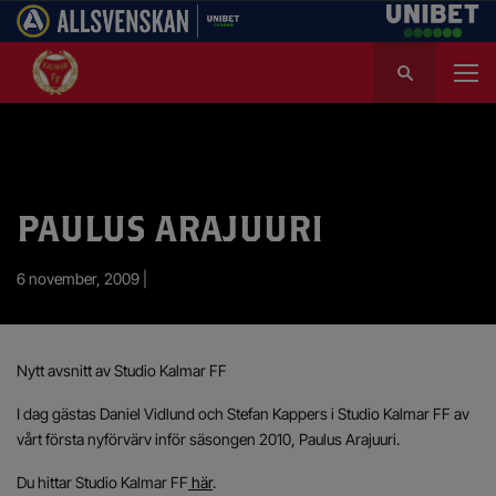
S
ö
k
e
f
t
e
PAULUS ARAJUURI
r
:
6 november, 2009 |
Nytt avsnitt av Studio Kalmar FF
I dag gästas Daniel Vidlund och Stefan Kappers i Studio Kalmar FF av
vårt första nyförvärv inför säsongen 2010, Paulus Arajuuri.
Du hittar Studio Kalmar FF
här
.