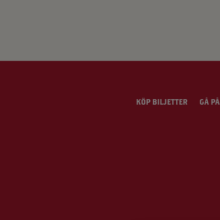
App – Användarvillkor
RUP-projektet
KÖP BILJETTER
GÅ PÅ