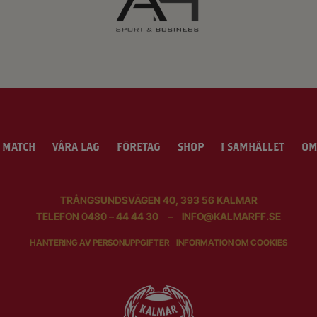
 MATCH
VÅRA LAG
FÖRETAG
SHOP
I SAMHÄLLET
OM
TRÅNGSUNDSVÄGEN 40, 393 56 KALMAR
TELEFON
0480 – 44 44 30
–
INFO@KALMARFF.SE
HANTERING AV PERSONUPPGIFTER
INFORMATION OM COOKIES