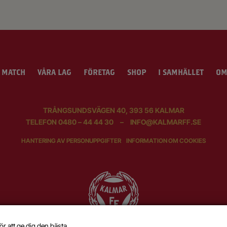
 MATCH
VÅRA LAG
FÖRETAG
SHOP
I SAMHÄLLET
OM
TRÅNGSUNDSVÄGEN 40, 393 56 KALMAR
TELEFON
0480 – 44 44 30
–
INFO@KALMARFF.SE
HANTERING AV PERSONUPPGIFTER
INFORMATION OM COOKIES
ör att ge dig den bästa