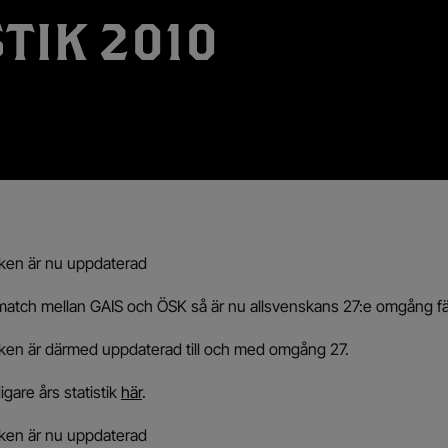
STIK 2010
iken är nu uppdaterad
atch mellan GAIS och ÖSK så är nu allsvenskans 27:e omgång fä
tiken är därmed uppdaterad till och med omgång 27.
igare års statistik
här
.
iken är nu uppdaterad