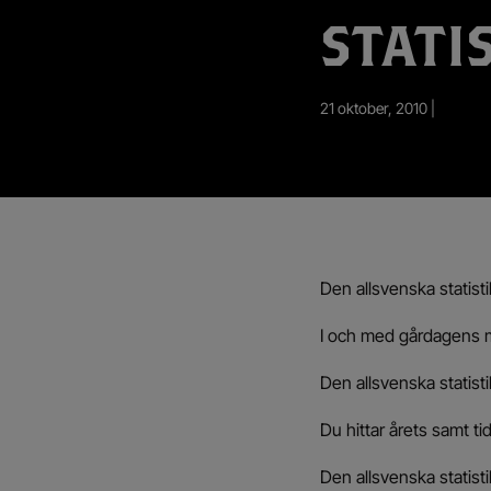
App – Användarvillkor
STATI
RUP-projektet
21 oktober, 2010 |
Den allsvenska statist
I och med gårdagens m
Den allsvenska statis
Du hittar årets samt tid
Den allsvenska statist