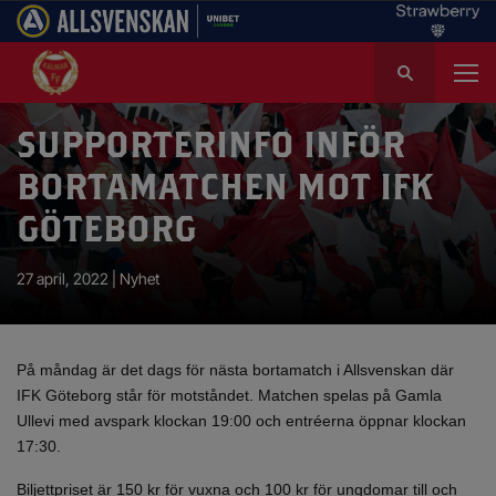
S
ö
k
e
SUPPORTERINFO INFÖR
f
BORTAMATCHEN MOT IFK
t
e
GÖTEBORG
r
:
27 april, 2022 |
Nyhet
På måndag är det dags för nästa bortamatch i Allsvenskan där
IFK Göteborg står för motståndet. Matchen spelas på Gamla
Ullevi med avspark klockan 19:00 och entréerna öppnar klockan
17:30.
Biljettpriset är 150 kr för vuxna och 100 kr för ungdomar till och