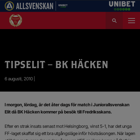
S
ö
k
e
f
t
e
TIPSELIT – BK HÄCKEN
r
:
6 augusti, 2010 |
I morgon, lördag, är det åter dags för match i Juniorallsvenskan
Elit då BK Häcken kommer på besök till Fredriksskans.
Efter en strak insats senast mot Helsingborg, vinst 5-1, har det unga
FF-laget skaffat sig ett bra utgångsläge inför höstsäsongen. När lagen