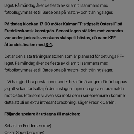
laget. På måndag åker de flesta av killarn tillsammans med
fotbollsgymnasiet till Barcelona på match- och träningsläger.
På tisdag klockan 17:00 möter Kalmar FF:s tipselit Östers IF på
Fredriksskansk konstgräs. Senast lagen ställdes mot varandra
var under juniorallsvenskans slutspel i höstas, då vann KFF
åttondelsfinalen med
3-1
.
Det är den sista träningsmatchen som är planerad för det unga FF-
laget. På måndag åker de flesta av killarn tillsammans med
fotbollsgymnasiet till Barcelona på match- och träningsläger.
– Vi har gjort bra prestationer under hela försäsongen därför hoppas
jag att vi kan fortsätta på den inslagna linjen och göra en bra match
mot Öster. Eftersom vi även ska möta dem i seriepremiären kommer
detta att bli en extra intresant drabbning, säger Fredrik Carlén.
Följande spelare är uttagna till matchen:
Sebastian Feddersen (mv)
Oskar Söderberg (mv)