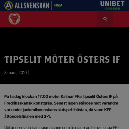
S
ö
k
e
f
t
e
TIPSELIT MÖTER ÖSTERS IF
r
:
8 mars, 2010 |
På tisdag klockan 17:00 möter Kalmar FF:s tipselit Östers IF på
Fredriksskansk konstgräs. Senast lagen ställdes mot varandra
var under juniorallsvenskans slutspel i höstas, då vann KFF
åttondelsfinalen med
3-1
.
Det är den sista träningsmatchen som är planerad för det unga FF-