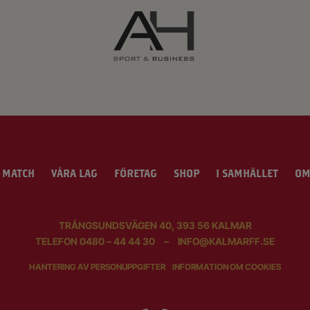
 MATCH
VÅRA LAG
FÖRETAG
SHOP
I SAMHÄLLET
OM
TRÅNGSUNDSVÄGEN 40, 393 56 KALMAR
TELEFON
0480 – 44 44 30
–
INFO@KALMARFF.SE
HANTERING AV PERSONUPPGIFTER
INFORMATION OM COOKIES