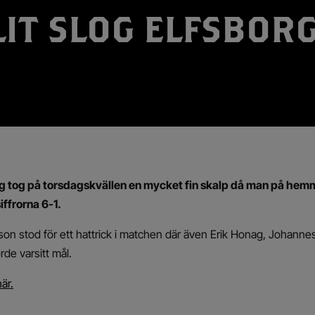
LIT SLOG ELFSBOR
lag tog på torsdagskvällen en mycket fin skalp då man på he
iffrorna 6-1.
son stod för ett hattrick i matchen där även Erik Honag, Johann
rde varsitt mål.
här.