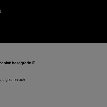
G
mmaplan besegrade IF
es Lagesson och