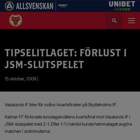
S
ö
k
e
f
TIPSELITLAGET: FÖRLUST I
t
e
JSM-SLUTSPELET
r
:
15 oktober, 2009 |
Vasalunds IF blev för svåra i kvartsfinalen på Skytteholms IP.
Kalmar FF förlorade torsdagskvällens kvartsfinal mot Vasalunds IF i
JSM-slutspelet med 2-1. Efter 1-1 i halvtid kunde hemmalaget avgöra
matchen i slutminuterna.