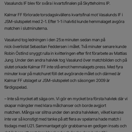
Vasalunds IF blev för svåra i kvartsfinalen på Skytteholms IP.
Kalmar FF förlorade torsdagskvällens kvartsfinal mot Vasalunds IF i
JSM-slutspelet med 2-1. Efter 1-1 i halvtid kunde hemmalaget avgöra
matchen i slutminuterna.
Vasalund tog ledningen i den 25:e minuten sedan man på
nick överlistat Sebastian Feddersen i målet. Två minuter senare kunde
Robin Östlind snyggt rulla in kvitteringen efter fint förarbete av Mattias
Jung. Under den andra halvlek tog Vasalund över matchbilden och på
slutet orkade Kalmar FF inte stå emot hemmalagets press. Med fyra
minuter kvar på matchuret föll det avgörande målet och därmed är
Kalmar FF utslaget ur JSM-slutspelet och säsongen 2009 är
färdigspelad.
– Inte så mycket att säga om. Vi gör en mycket bra första halvlek där vi
skapar mängder med klara målchanser och borde avgjort
matchen. Många var slitna under den andra halvleken, vilket kanske
inte var så konstigt med tanke på att flera av spelarna hade match i
tisdags med U21. Sammantaget gör grabbarna en gedigen insats och