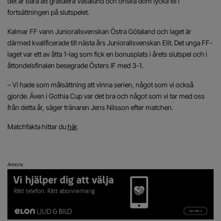
det är bara att gratulera Vasalund och önska dom lycka till i
fortsättningen på slutspelet.
Kalmar FF vann Juniorallsvenskan Östra Götaland och laget är
därmed kvalificerade till nästa års Juniorallsvenskan Elit. Det unga FF-
laget var ett av åtta 1-lag som fick en bonusplats i årets slutspel och i
åttondelsfinalen besegrade Östers IF med 3-1.
– Vi hade som målsättning att vinna serien, något som vi också
gjorde. Även i Gothia Cup var det bra och något som vi tar med oss
från detta år, säger tränaren Jens Nilsson efter matchen.
Matchfakta hittar du
här
.
Annons