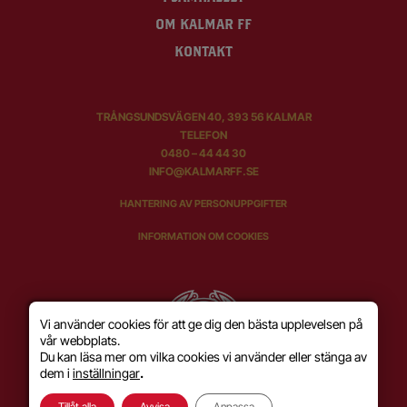
OM KALMAR FF
KONTAKT
TRÅNGSUNDSVÄGEN 40, 393 56 KALMAR
TELEFON
0480 – 44 44 30
INFO@KALMARFF.SE
HANTERING AV PERSONUPPGIFTER
INFORMATION OM COOKIES
Vi använder cookies för att ge dig den bästa upplevelsen på
vår webbplats.
Du kan läsa mer om vilka cookies vi använder eller stänga av
dem i
inställningar
.
Tillåt alla
Avvisa
Anpassa