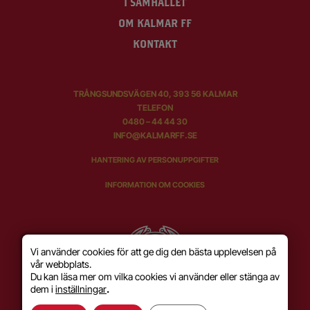
I SAMHÄLLET
OM KALMAR FF
KONTAKT
TRÅNGSUNDSVÄGEN 40, 393 56 KALMAR
TELEFON
0480 – 44 44 30
INFO@KALMARFF.SE
HANTERING AV PERSONUPPGIFTER
INFORMATION OM COOKIES
Vi använder cookies för att ge dig den bästa upplevelsen på
vår webbplats.
Du kan läsa mer om vilka cookies vi använder eller stänga av
dem i
inställningar
.