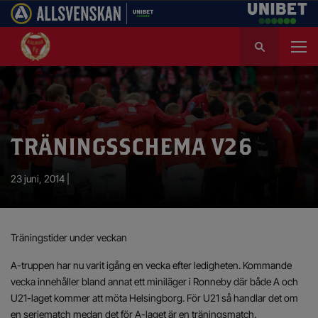
S
ö
k
e
f
t
e
TRÄNINGSSCHEMA V26
r
:
23 juni, 2014 |
Träningstider under veckan
A-truppen har nu varit igång en vecka efter ledigheten. Kommande
vecka innehåller bland annat ett miniläger i Ronneby där både A och
U21-laget kommer att möta Helsingborg. För U21 så handlar det om
en seriematch medan det för A-laget är en träningsmatch.