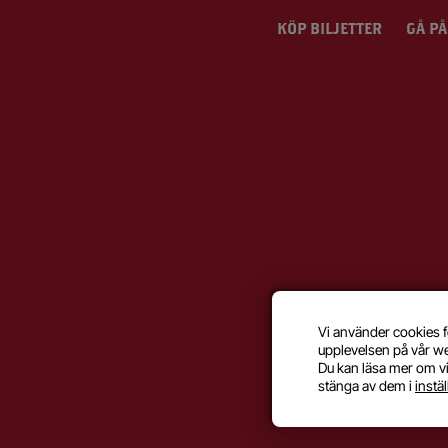
KÖP BILJETTER
GÅ PÅ
Vi använder cookies f
upplevelsen på vår w
Du kan läsa mer om vi
stänga av dem i
instä