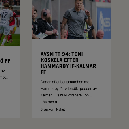
AVSNITT 94: TONI
KOSKELA EFTER
Ö FF
HAMMARBY IF-KALMAR
3 av
FF
emot
...
Dagen efter bortamatchen mot
Hammarby får vi besök i podden av
Kalmar FF:s huvudtränare Toni
...
Läs mer »
3 veckor | Nyhet