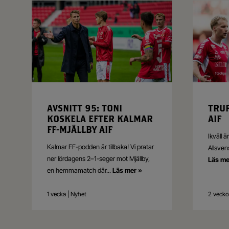
AVSNITT 95: TONI
TRU
KOSKELA EFTER KALMAR
AIF
FF-MJÄLLBY AIF
Ikväll 
Kalmar FF-podden är tillbaka! Vi pratar
Allsven
ner lördagens 2–1-seger mot Mjällby,
Läs me
en hemmamatch där
...
Läs mer »
1 vecka | Nyhet
2 vecko