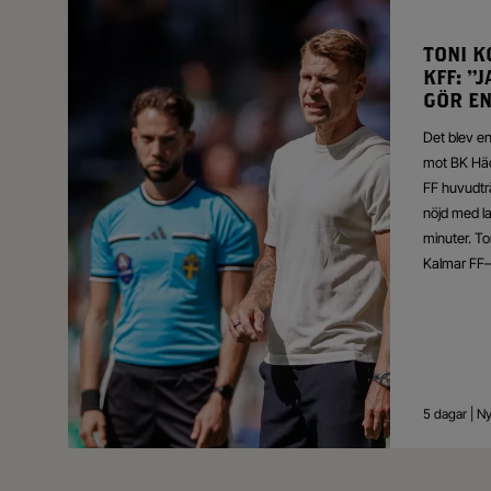
TONI K
KFF: ”
GÖR EN
Det blev e
mot BK Häc
FF huvudtr
nöjd med la
minuter. To
Kalmar FF–
5 dagar | N