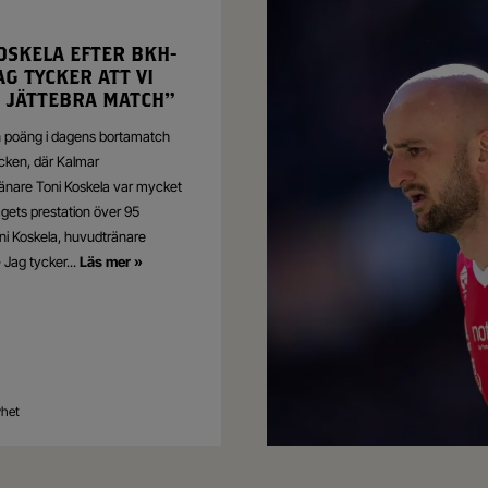
OSKELA EFTER BKH-
JAG TYCKER ATT VI
 JÄTTEBRA MATCH”
n poäng i dagens bortamatch
ken, där Kalmar
änare Toni
Koskela var mycket
gets prestation över 95
ni Koskela, huvudtränare
 Jag tycker
...
Läs mer »
yhet