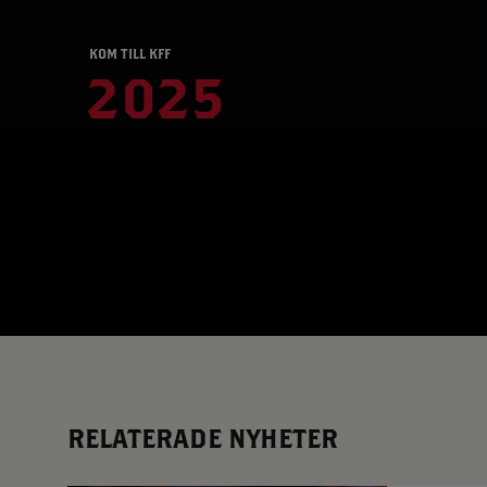
App – Användarvillkor
RUP-projektet
KOM TILL KFF
2025
RELATERADE NYHETER