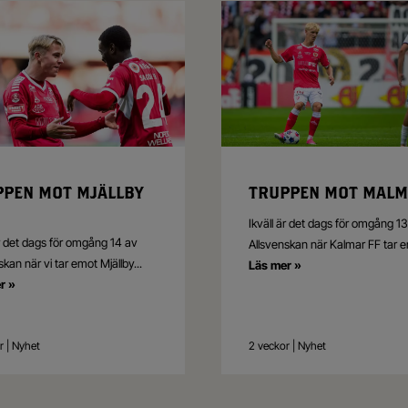
PPEN MOT MJÄLLBY
TRUPPEN MOT MALM
Ikväll är det dags för omgång 1
är det dags för omgång 14 av
Allsvenskan när Kalmar FF tar 
skan när vi tar emot Mjällby
...
Läs mer »
r »
r | Nyhet
2 veckor | Nyhet