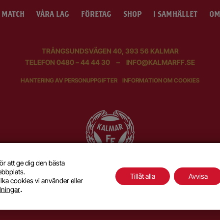
 MATCH
VÅRA LAG
FÖRETAG
SHOP
I SAMHÄLLET
OM
TRÅNGSUNDSVÄGEN 40, 393 56 KALMAR
TELEFON
0480 – 44 44 30
–
INFO@KALMARFF.SE
HANTERING AV PERSONUPPGIFTER
INFORMATION OM COOKIES
ör att ge dig den bästa
ebbplats.
Tillåt alla
Avvisa
lka cookies vi använder eller
SKAPAD MED KÄRLEK AV
WILSON CREATIVE
llningar
.